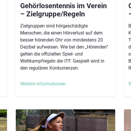
Gehörlosentennis im Verein
– Zielgruppe/Regeln
–
Zielgruppen sind hörgeschädigte
B
Menschen, die einen Hörverlust auf dem
K
besser hörenden Ohr von mindestens 20
T
Dezibel aufweisen. Wie bei den „Hörenden“
d
gelten die offiziellen Spiel- und
s
Wettkampfregeln der ITF. Gespielt wird in
B
den regulären Konkurrenzen.​​​​​
R
Weitere Informationen
W