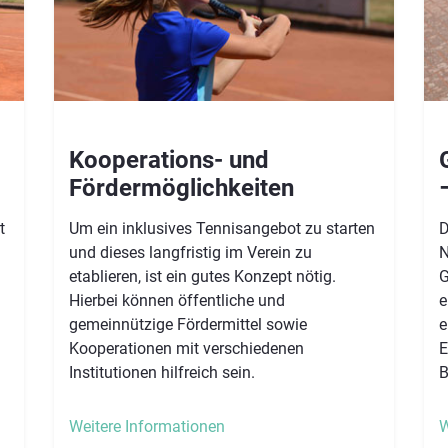
Kooperations- und
Fördermöglichkeiten
–
t
Um ein inklusives Tennisangebot zu starten
D
und dieses langfristig im Verein zu
N
etablieren, ist ein gutes Konzept nötig.
G
Hierbei können öffentliche und
e
gemeinnützige Fördermittel sowie
e
Kooperationen mit verschiedenen
E
Institutionen hilfreich sein.
B
Weitere Informationen
W