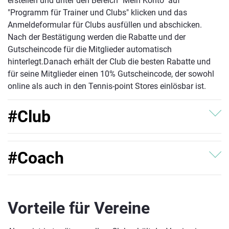
erstellen und unter den Bereich "Mein Konto" auf
"Programm für Trainer und Clubs" klicken und das
Anmeldeformular für Clubs ausfüllen und abschicken.
Nach der Bestätigung werden die Rabatte und der
Gutscheincode für die Mitglieder automatisch
hinterlegt.Danach erhält der Club die besten Rabatte und
für seine Mitglieder einen 10% Gutscheincode, der sowohl
online als auch in den Tennis-point Stores einlösbar ist.
#Club
Das #teamyellow Club-Programm richtet sich an Tennis-
und Padelvereine. Clubs erhalten vergünstigte
#Coach
Einkaufskonditionen bei Tennis-Point und bekommen
zusätzlich einen Rabattcode für ihre Mitglieder (10 %), den
Das #teamyellow Coach-Programm richtet sich an
sie im Verein weitergeben können.
Trainer*innen als Einzelpersonen. Coaches profitieren von
Vorteile für Vereine
speziellen Vorteilen und Konditionen für ihren Trainings-
und Coaching-Alltag, z. B. beim Einkauf von Equipment