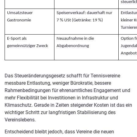
steuerlic
Umsatzsteuer
Speisenverkauf: dauerhaft nur
Entlastu
Gastronomie
7 % USt (Getränke: 19 %)
kleiner K
Turniere
E-Sport als
Neuaufnahme in die
Option f
gemeinnütziger Zweck
Abgabenordnung
Jugendab
Angebote
Das Steueränderungsgesetz schafft für Tennisvereine
messbare Entlastung, weniger Bürokratie, bessere
Rahmenbedingungen für ehrenamtliches Engagement und
mehr Flexibilität bei Investitionen in Infrastruktur und
Klimaschutz. Gerade in Zeiten steigender Kosten ist das ein
wichtiger Schritt zur langfristigen Stabilisierung des
Vereinslebens.
Entscheidend bleibt jedoch, dass Vereine die neuen