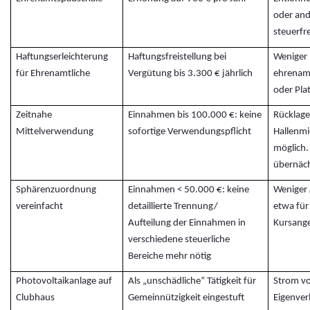
oder and
steuerfr
Haftungserleichterung
Haftungsfreistellung bei
Weniger 
für Ehrenamtliche
Vergütung bis 3.300 € jährlich
ehrenamt
oder Pl
Zeitnahe
Einnahmen bis 100.000 €: keine
Rücklage
Mittelverwendung
sofortige Verwendungspflicht
Hallenmi
möglich.
übernäch
Sphärenzuordnung
Einnahmen < 50.000 €: keine
Weniger 
vereinfacht
detaillierte Trennung/
etwa für
Aufteilung der Einnahmen in
Kursang
verschiedene steuerliche
Bereiche mehr nötig
Photovoltaikanlage auf
Als „unschädliche“ Tätigkeit für
Strom v
Clubhaus
Gemeinnützigkeit eingestuft
Eigenver