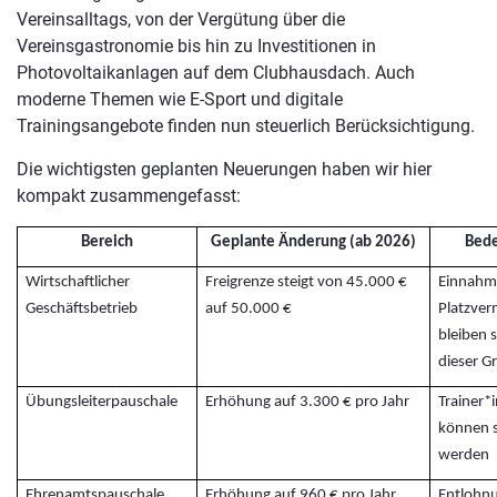
Vereinsalltags, von der Vergütung über die
Vereinsgastronomie bis hin zu Investitionen in
Photovoltaikanlagen auf dem Clubhausdach. Auch
moderne Themen wie E-Sport und digitale
Trainingsangebote finden nun steuerlich Berücksichtigung.
Die wichtigsten geplanten Neuerungen haben wir hier
kompakt zusammengefasst:
Bereich
Geplante Änderung (ab 2026)
Bede
Wirtschaftlicher
Freigrenze steigt von 45.000 €
Einnahme
Geschäftsbetrieb
auf 50.000 €
Platzver
bleiben 
dieser G
Übungsleiterpauschale
Erhöhung auf 3.300 € pro Jahr
Trainer*i
können s
werden
Ehrenamtspauschale
Erhöhung auf 960 € pro Jahr
Entlohnu