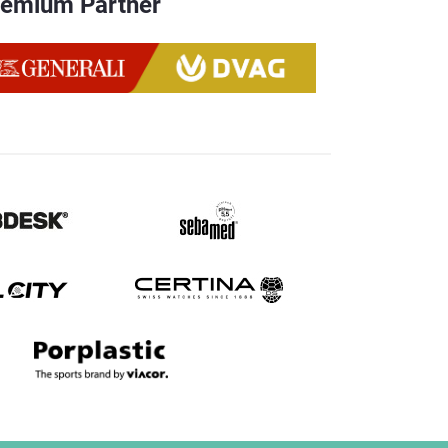
remium Partner
PDF
PDF
JPG
JPG
JPG