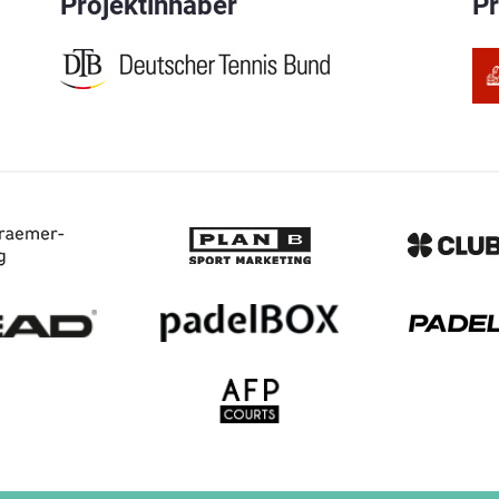
Projektinhaber
P
hop bestellt werden.
PDF
PDF
hop bestellt werden.
PDF
JPG
JPG
JPG
JPG
JPG
JPG