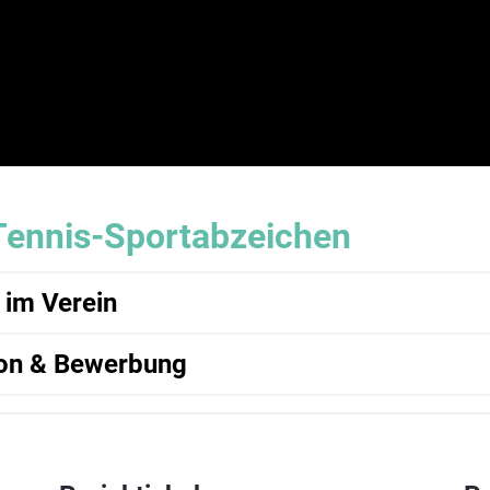
ennis-Sportabzeichen
 im Verein
 hier oder im DTB Online-Shop
ion & Bewerbung