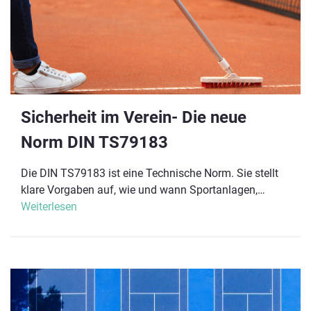
Sicherheit im Verein- Die neue
Norm DIN TS79183
Die DIN TS79183 ist eine Technische Norm. Sie stellt
klare Vorgaben auf, wie und wann Sportanlagen,
Ausrüstungen und Geräte inspiziert werden müssen.
Weiterlesen
Sie gibt einen Leitfaden vor, wie die Prüfungen konkret
durchzuführen sind.