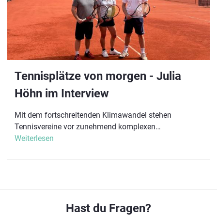
Tennisplätze von morgen - Julia
Höhn im Interview
Mit dem fortschreitenden Klimawandel stehen Tennisvereine vor zunehmend komplexen Herausforderungen. Längere Trockenperioden und häufiger werdende Extremwetterereignisse stellen erhebliche Anforderungen an die Pflege und Instandhaltung von Tennisplätzen. Der Trend hin zu ganzjährig nutzbaren Anlagen und der Wunsch nach ressourcenschonenden Lösungen erfordert ein Umdenken in der Planung und Umsetzung von Platzsanierungen und Neubauten. Julia Höhn ist Leiterin der Vereinsberatung und Sportentwicklung beim Bayerischen Tennisverband (BTV) und beschäftigt sich seit einiger Zeit intensiv mit dem Tennisplatz der Zukunft. Sie initiiert Kooperationen mit Herstellern, organisiert Beratungsangebote für Vereine und testet innovative Beläge und Technologien. In diesem Interview teilt Julia Höhn ihre Erfahrungen und Einblicke zu den aktuellen Herausforderungen für Tennisvereine. Sie gibt wertvolle Tipps, wie diese Herausforderungen gemeistert werden können, und erläutert, welche modernen Ansätze und Lösungen für die Zukunft der Tennisplätze relevant sind. Für wie dringend halten Sie es, dass sich Tennisvereine mit Blick auf die aktuellen und zukünftigen klimatischen Herausforderungen zeitnah mit dem Thema Platzsanierung beschäftigen? Viele Tennisvereine stehen aktuell oder in naher Zukunft vor der Notwendigkeit, ihre bestehenden Plätze grundlegend zu sanieren. Eine Sanierung oder ein Neubau wird in der Regel dann in Erwägung gezogen, wenn die Plätze deutliche Abnutzungsspuren zeigen oder die Platzpflege durch klimatische Veränderungen erheblich erschwert wird – etwa bei Wassermangel, der die Bewässerung von Sandplätzen zunehmend problematisch macht. Sanierungen und Neubauten erfordern allerdings eine gründliche und sorgfältige Planung, die oft längere Vorlaufzeiten in Anspruch nimmt. Deshalb ist es ratsam, dass sich Vereine frühzeitig mit diesen Themen auseinandersetzen, um genügend Zeit für die Planung, Finanzierung und Umsetzung zu haben. Eine durchdachte Investition in die Sanierung kann nicht nur langfristig Kosten sparen, sondern auch die Attraktivität des Vereins steigern. Wichtig ist jedoch, kein überstürztes Handeln an den Tag zu legen. Vereine sollten vorab verschiedene Beläge testen, Referenzen einholen und sich mit anderen Vereinen austauschen, um die bestmögliche Lösung zu finden. Wie setzt sich der Bayerische Tennisverband mit dem Thema Platzbelag auseinander? Gibt es spezielle Initiativen oder Projekte? Wir beschäftigen uns seit einiger Zeit intensiv mit unterschiedlichen Platzarten und -belägen und testen sie, um ihre Eigenschaften und Spielqualitäten zu prüfen. Außerdem bieten wir regelmäßig Webinare und Workshops an, wie zum Beispiel unseren Infrastrukturworkshop, bei dem alle relevanten Partner zusammenkommen. Diese Veranstaltungen sind eine wichtige Plattform für Vereine, um sich über neue Entwicklungen im Platzbau zu informieren und individuell beraten zu lassen – auch zu Themen wie Fördermöglichkeiten. Darüber hinaus tauschen wir uns kontinuierlich mit anderen Landesverbänden und dem DTB aus, um bewährte Erfolgsmodelle zu teilen und voneinander zu lernen. So stellen wir sicher, dass unsere Vereine bestmöglich informiert sind und fundierte Entscheidungen treffen können. Welche ersten Schritte sollten Vereine unternehmen, wenn sie eine Platzsanierung oder einen Neubau planen? Welche Tipps gebt ihr den Vereinen, um den Prozess effektiv zu gestalten? Zunächst raten wir Vereinen, eine gründliche Bestandsaufnahme des aktuellen Zustands ihrer Plätze durchzuführen. Auf dieser Basis sollten sie sich einen Überblick über die verschiedenen Platzbeläge verschaffen und prüfen, welche Anforderungen die jeweiligen Beläge erfüllen können. Es ist wichtig, klar zu definieren, welche Prioritäten der Verein hat: Soll der Platz ganzjährig genutzt werden können, steht die Wassereinsparung im Vordergrund oder geht es darum, den Pflegeaufwand zu minimieren? Auch die Frage, ob ein sandplatzähnlicher Belag gewünscht ist oder ein Hardcourt in Frage kommt, sollte frühzeitig geklärt werden. Wir empfehlen den Vereinen dringend, sich professionell beraten zu lassen, um die für ihre individuellen Bedürfnisse passende Lösung zu finden. Ein detaillierter Sanierungsplan, der sowohl technische als auch finanzielle Aspekte berücksichtigt, ist unerlässlich. Dabei sollten auch Nachhaltigkeitsaspekte einfließen, um die langfristige Nutzung und Pflege der Plätze zu erleichtern. Es ist außerdem wichtig, die Mitglieder und Engagierten des Vereins frühzeitig in den Planungsprozess einzubinden, um Akzeptanz und Unterstützung zu sichern. Die Finanzierung sollte ebenfalls von Beginn an im Blick behalten werden, inklusive der Prüfung von Fördermitteln, die zur Verfügung stehen könnten. Viele Vereine glauben, dass sie sich eine Platzsanierung oder einen Neubau finanziell nicht leisten können. Welche Finanzierungsmöglichkeiten und Optionen stehen den Vereinen zur Verfügung, um diese Hürden zu überwinden? Es gibt verschiedene Wege, wie Vereine die Finanzierung einer Platzsanierung oder eines Neubaus stemmen können. Eine zentrale Möglichkeit bietet die Sportförderung der meisten Bundesländer. In Bayern beispielsweise werden je nach Standort zwischen 20-55 % der Kosten durch öffentliche Fördermittel abgedeckt. Auch die örtlichen Gemeinden gewähren häufig zusätzliche Zuschüsse. Darüber hinaus bieten sich Sponsoring und Partnerschaften mit lokalen Unternehmen als Finanzierungslösungen an. Ein Verein in Bayern hat erfolgreich sogenannte "Platzbausteine" an lokale Unternehmen und Mitglieder verkauft, die symbolisch als Sponsoren des neuen Platzes auftraten. Auch Crowdfunding oder Mitgliederdarlehen können weitere Wege zur Finanzierung darstellen. Durch Spendenaktionen oder spezielle Mitgliedsaktionen lassen sich die Vereinsmitglieder aktiv in die Finanzierung einbinden. Langfristig gesehen können durch eine Platzmodernisierung die Pflegekosten gesenkt und neue Mitglieder gewonnen werden, was die finanzielle Lage des Vereins stabilisiert. Zudem relativieren sich die anfänglichen Kosten durch die lange Haltbarkeit vieler Platzbeläge. Viele Banken bieten ebenfalls spezielle Darlehen für Sportvereine an, oft zu günstigen Konditionen. Ein detailliertes Finanzierungskonzept und die Aussicht auf höhere Einnahmen können die Chancen auf eine positive Kreditzusage erheblich erhöhen. Welche neuen Technologien oder innovativen Platzbeläge gibt es, die den aktuellen und zukünftigen Herausforderungen besser gewachsen sind? Aktuell gibt es verschiedene innovative Platzbeläge, die speziell auf die klimatischen und pflegetechnischen Anforderungen von Tennisvereinen zugeschnitten sind. Eine wichtige Entwicklung sind Beläge, die deutlich weniger oder gar kein Wasser benötigen, aber dennoch ein hochwertiges Spielverhalten ermöglichen. Hybridbeläge kombinieren die Vorteile verschiedener Materialien. Diese Beläge sind besonders langlebig, pflegeleicht und bieten eine flexible Nutzung bei unterschiedlichen Witterungsbedingungen. Sie stellen daher eine zukunftssichere Lösung dar, um den Herausforderungen besser gerecht zu werden. Traditionell müssen alle Plätze mit Ziegelmehl als Oberbelag bewässert werden, auch wenn sie auf Untergründen wie Kunstrasen, Teppich oder einer gehärteten Gummigranulatmischung basieren. Alternativen wie Keramiksand oder Acrylbeläge als Oberschicht kommen ohne Bewässerung aus und bieten dennoch eine gute Bespielbarkeit. Bei Neubauten oder Erweiterungen sollten Allwetterplätze ernsthaft in Betracht gezogen werden, da sie aufgrund ihrer ganzjährigen Bespielbarkeit eine immer attraktivere Option darstellen. Gibt es Beispielvereine und -projekte, die bereits erfolgreich moderne und nachhaltige Lösungen für ihre Tennisplätze umgesetzt haben? Einige Tennisvereine haben bereits erfolgreich innovative und nachhaltige Lösungen für ihre Plätze umgesetzt. So hat der TA SV Holzgerlingen eine Zisternenanlage installiert, die das Regenwasser auffängt und speichert. Die Entwässerung der vereinseigenen Drei-Feld-Halle erfolgt über neue Grundleitungen, die in diese Zisternenanlage führen. Die Bewässerung der Plätze wird über eine Unterwasserpumpe (UW-Pumpe) realisiert, wobei Frischwasser nur bei Bedarf nachgespeist wird. Diese Maßnahmen haben nicht nur die Wasserverbrauchskosten erheblich gesenkt, sondern auch die gesplittete Abwassergebühr reduziert. Auch der TC Grün-Weiss Luitpoldpark München hat durch die Installation einer modernen Beregnungsanlage mit fortschrittlicher Pumpentechnik nachhaltige Schritte unternommen. Eine Rohrnetz-Trennung wird durch einen unterirdisch installierten Flachtank ermöglicht, der den freien Frischwasser-Zulauf regelt und durch eine Unterwasserpumpe ergänzt wird. Diese Maßnahmen haben die Effizienz der Bewässerung gesteigert und helfen dabei, den Wasserverbrauch zu reduzieren. Ein weiteres interessantes Beispiel ist der TC Greding, der seinen Mitgliedern nun eine größere Vielfalt an Platzbelägen bietet. Neben den sechs traditionellen Ziegelmehlplätzen hat der Verein zwei Allwetterplätze installiert. Einer dieser Plätze besitzt eine Ziegelmehloberfläche, die es ermöglicht, ihn auch im Wettspielbetrieb mit den herkömmlichen Plätzen zu kombinieren. Der zweite Allwetterplatz ist mit einem Acrylbelag ausgestattet, der den Spielern eine alternative Spielvariante bietet, die sehr gut angenommen wird. Darüber hinaus hat der Verein Flutlichtanlagen installiert, was besonders in Kombination mit den Allwetterplätzen vorteilhaft ist, da dadurch die Spielzeiten im Frühjahr und Herbst deutlich verlängert werden können. Wie sehen Sie die Entwicklung der Tennisplätze in den nächsten 10 Jahren? Welche Trends und Veränderungen erwarten Sie? Was können Vereine tun, um sich bestmöglich auf die Zukunft vorzubereiten? Die kommenden Jahre werden eine Reihe von Entwicklungen für Tennisplätze mit sich bringen. Ein klarer Trend zeichnet sich bereits ab: Die Nachfrage nach multifunktionalen Anlagen, die ganzjährig genutzt werden können, wird zunehmen. Hierbei
Weiterlesen
Hast du Fragen?