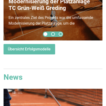
Traglufthalle
Wardenburger TC e.V.
Ganzjähriges Tennistraining durch eine zusätzliche 2-
Feld-Traglufthalle ermöglichen Attraktives Angebot
im Kinder- und Jugendsport, insbesondere
Kooperationen mit Kindergärten, Grundschulen und
weiterführenden Schulen, ganzjährig anbieten.
Nachhaltiges Engagement im Gesundheitssport
Übersicht Erfolgsmodelle
durch ganzjähriges Angebot stärken.
News