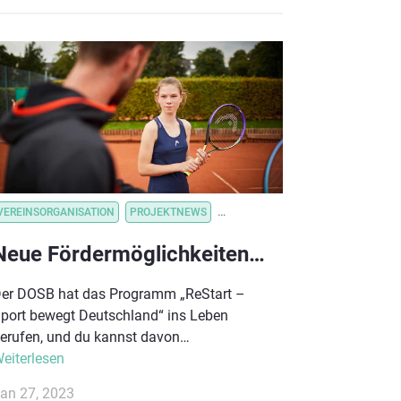
ichtigen ersten Platz in der Gruppe
erpasste.
VEREINSORGANISATION
PROJEKTNEWS
VEREINSVERWALTUNG
VEREINSO
Neue Fördermöglichkeiten für deinen Verein!
er DOSB hat das Programm „ReStart –
port bewegt Deutschland“ ins Leben
erufen, und du kannst davon
rofitieren! Das Programm bietet u.a.
eiterlesen
ördermöglichkeiten für deinen Verein – mit
an 27, 2023