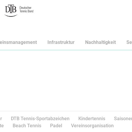
reinsmanagement
Infrastruktur
Nachhaltigkeit
Se
r
DTB Tennis-Sportabzeichen
Kindertennis
Saisone
te
Beach Tennis
Padel
Vereinsorganisation