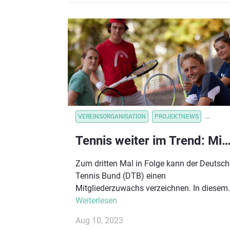
VEREINSORGANISATION
PROJEKTNEWS
VEREI
Tennis weiter im Trend: Mitgliederzahlen wachsen drittes Jahr 
Zum dritten Mal in Folge kann der Deutsch
Tennis Bund (DTB) einen
Mitgliederzuwachs verzeichnen. In diesem
Jahr stiegen die Mitgliederzahlen von 1,44
Weiterlesen
auf 1,47 Millionen, was einem Plus von
Aug 10, 2023
rund 30.500 Vereinsspieler:innen entspricht