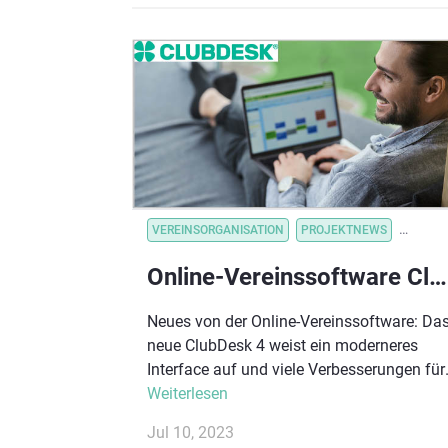
Besonders bei den 7- bis 14-Jährigen ist
Tennis angesagt wie schon lange nicht
mehr.
VEREINSORGANISATION
PROJEKTNEWS
VEREI
Online-Vereinssoftware ClubDesk mit neuem Look und Handy-Vereinskalender
Neues von der Online-Vereinssoftware: Da
neue ClubDesk 4 weist ein moderneres
Interface auf und viele Verbesserungen für
mobilfähiges Arbeiten. Damit kannst du
Weiterlesen
nun deine Vereinsverwaltung auch auf de
Jul 10, 2023
Tablet und Smartphone erledigen. Zudem