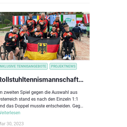
ostenlos ausprobieren.
INKLUSIVE TENNISANGEBOTE
PROJEKTNEWS
Rollstuhltennismannschaften verpassen Weltgruppe
m zweiten Spiel gegen die Auswahl aus
sterreich stand es nach den Einzeln 1:1
nd das Doppel musste entscheiden. Gegen
ie Österreicher Nico Langmann und Martin
eiterlesen
egner verloren Wilke und Hiller mit 1:6, 1:6,
ar 30, 2023
odass die deutsche Mannschaft den