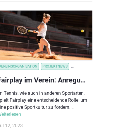
VEREINSORGANISATION
PROJEKTNEWS
VEREINSVERWALTUNG
VEREINSO
Fairplay im Verein: Anregungen für eine respektvolle Vereins- und Spielkultur
m Tennis, wie auch in anderen Sportarten,
pielt Fairplay eine entscheidende Rolle, um
ine positive Sportkultur zu fördern.
rofispieler:innen wie Roger Federer und
eiterlesen
im Clijsters, die mehrfach den ATP und
ul 12, 2023
TA Sportsmanship Award gewonnen