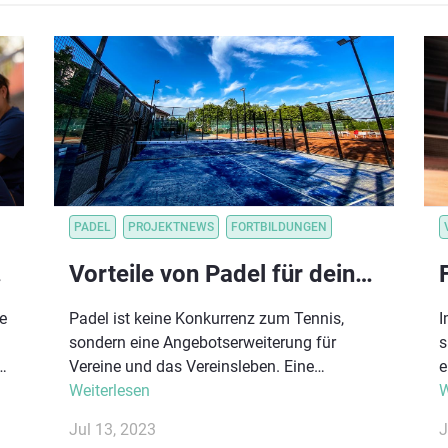
NSVERWALTUNG
PADEL
VEREINSORGANISATION
PROJEKTNEWS
FORTBILDUNGEN
in Folge
Vorteile von Padel für deinen Verein!
e
Padel ist keine Konkurrenz zum Tennis,
I
sondern eine Angebotserweiterung für
s
Vereine und das Vereinsleben. Eine
e
Abwanderung von Tennisspieler:innen
Weiterlesen
P
W
muss nicht befürchtet werden, das zeigen
K
Jul 13, 2023
J
.
die Zahlen bei erfolgreichen Tennisvereine
W