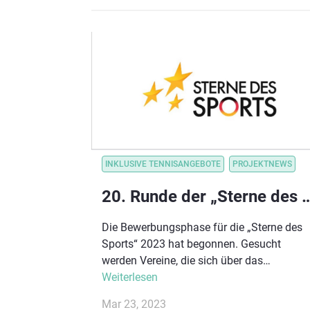
schnell und einfach das ging.
INKLUSIVE TENNISANGEBOTE
PROJEKTNEWS
20. Runde der „Sterne des Sports“
Die Bewerbungsphase für die „Sterne des
Sports“ 2023 hat begonnen. Gesucht
werden Vereine, die sich über das
Sportangebot hinaus besonders
Weiterlesen
engagieren. Neu ist, dass die Bewerber im
Mar 23, 2023