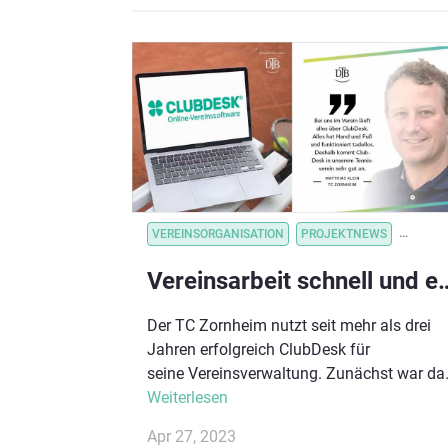
gibt es einen neuen Handy-Vereinskalende
für alle Mitglieder, Trainer:innen oder
Vorständen. Sichere dir die DTB-Vorteile fü
Tennisvereine.
VEREINSORGANISATION
PROJEKTNEWS
VEREI
Vereinsarbeit schnell und einfach digitalisi
Der TC Zornheim nutzt seit mehr als drei
Jahren erfolgreich ClubDesk für
seine Vereinsverwaltung. Zunächst war da
primäre Ziel die Digitalisierung ihrer
Weiterlesen
Vereinsarbeit. Nachdem sie ClubDesk
Apr 27, 2023
getestet haben waren sie erstaunt, wie