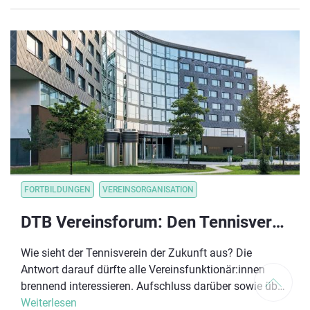
FORTBILDUNGEN
VEREINSORGANISATION
DTB Vereinsforum: Den Tennisverein der Zukunft gestalten
Wie sieht der Tennisverein der Zukunft aus? Die
Antwort darauf dürfte alle Vereinsfunktionär:innen
brennend interessieren. Aufschluss darüber sowie über
viele weitere Themen gibt das erste DTB Vereinsforum
Weiterlesen