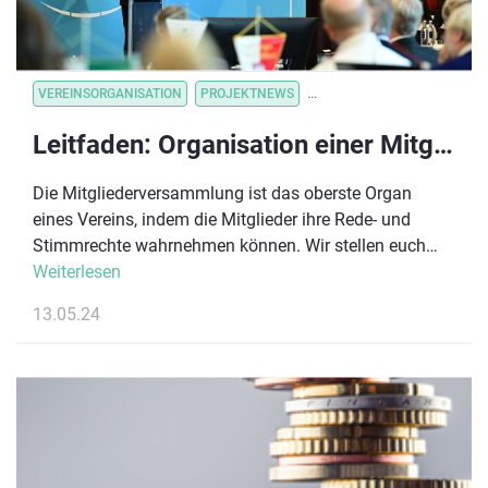
VEREINSORGANISATION
PROJEKTNEWS
VEREINSORGANISATION
V
Leitfaden: Organisation einer Mitgliederversammlung
Die Mitgliederversammlung ist das oberste Organ
eines Vereins, indem die Mitglieder ihre Rede- und
Stimmrechte wahrnehmen können. Wir stellen euch
zwei Versammlungsarten vor, geben Hinweise zu den
Weiterlesen
Aufgaben, die eine Mitgliederversammlung innehat
13.05.24
und erläutern die wichtigsten Formalien, die bei der
Vorbereitung und ordnungsgemäßen Durchführung zu
beachten sind.