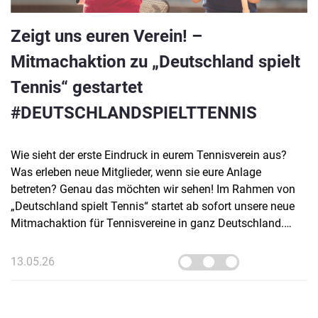
Zeigt uns euren Verein! –
Mitmachaktion zu „Deutschland spielt
Tennis“ gestartet
#DEUTSCHLANDSPIELTTENNIS
Wie sieht der erste Eindruck in eurem Tennisverein aus?
Was erleben neue Mitglieder, wenn sie eure Anlage
betreten? Genau das möchten wir sehen! Im Rahmen von
„Deutschland spielt Tennis“ startet ab sofort unsere neue
Mitmachaktion für Tennisvereine in ganz Deutschland.
Gesucht werden kurze, authentische Einblicke in euer
Vereinsleben – direkt von euch.
13.05.26