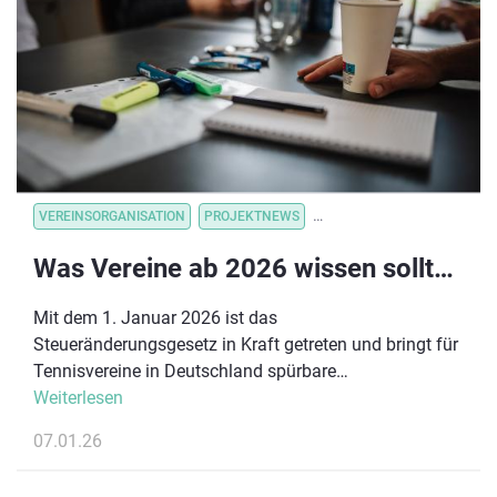
der Kassenbon wird einfach auf der Aktionsseite
hochgeladen und dem entsprechenden Verein
gutgeschrieben.
VEREINSORGANISATION
PROJEKTNEWS
VEREINSORGANISATION
V
Was Vereine ab 2026 wissen sollten: Die Vorteile des Steueränderungsgesetzes
Mit dem 1. Januar 2026 ist das
Steueränderungsgesetz in Kraft getreten und bringt für
Tennisvereine in Deutschland spürbare
Erleichterungen. Ziel der Reform ist es, Vereine
Weiterlesen
bürokratisch zu entlasten, das Ehrenamt zu stärken
07.01.26
und neue finanzielle Spielräume zu eröffnen.