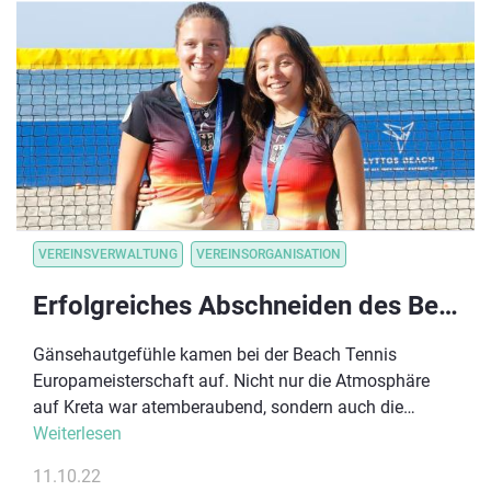
VEREINSVERWALTUNG
VEREINSORGANISATION
Erfolgreiches Abschneiden des Beach Tennis Nationalteams bei der EM
Gänsehautgefühle kamen bei der Beach Tennis
Europameisterschaft auf. Nicht nur die Atmosphäre
auf Kreta war atemberaubend, sondern auch die
Leistungen des Deutschen Beach Tennis
Weiterlesen
Nationalteams – insbesondere in der U18 Konkurrenz.
11.10.22