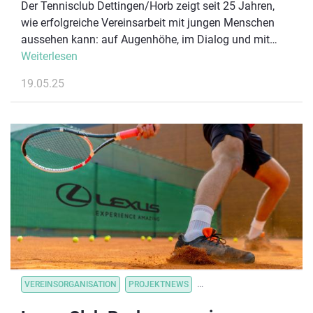
Der Tennisclub Dettingen/Horb zeigt seit 25 Jahren,
wie erfolgreiche Vereinsarbeit mit jungen Menschen
aussehen kann: auf Augenhöhe, im Dialog und mit
einem klaren Blick auf die Bedürfnisse der nächsten
Weiterlesen
Generation. Jetzt wird diese vorbildliche Arbeit belohnt
19.05.25
– mit einer Belobigung des Deutschen Olympischen
Sportbundes (DOSB), verliehen im Rahmen des 11.
Biebricher Schlossgesprächs am 22. Mai 2025 in
Wiesbaden.
VEREINSORGANISATION
PROJEKTNEWS
VEREINSORGANISATION
V