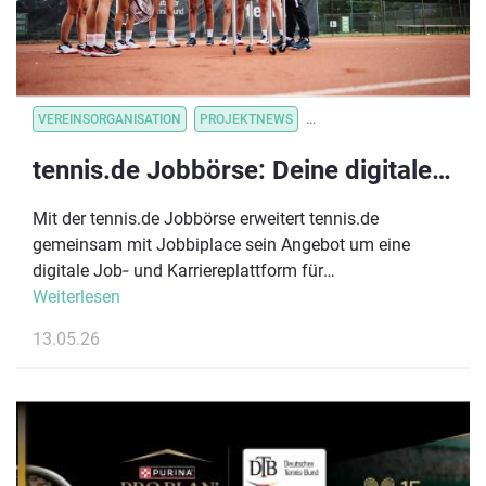
VEREINSORGANISATION
PROJEKTNEWS
VEREINSVERWALTUNG
VE
tennis.de Jobbörse: Deine digitale Karriereplattform im Tennissport
Mit der tennis.de Jobbörse erweitert tennis.de
gemeinsam mit Jobbiplace sein Angebot um eine
digitale Job‑ und Karriereplattform für
TennisDeutschland. Ziel ist es, Mitglieder, Spieler:innen,
Weiterlesen
Trainer:innen und Partner aus dem Tennisumfeld mit
13.05.26
Arbeitgebern aus der Region zu vernetzen und
berufliche Perspektiven im sportnahen Umfeld sichtbar
zu machen.