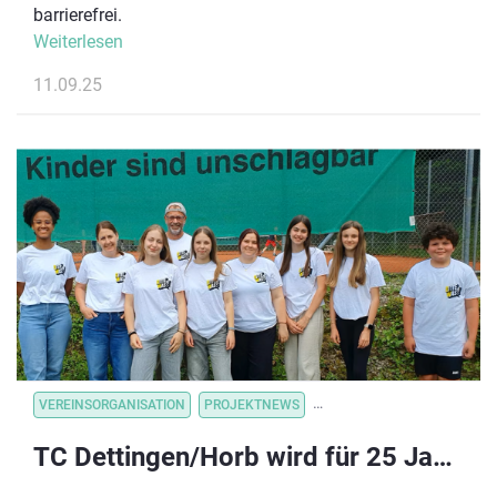
barrierefrei.
Weiterlesen
11.09.25
VEREINSORGANISATION
PROJEKTNEWS
VEREINSORGANISATION
V
TC Dettingen/Horb wird für 25 Jahre Kinderrechte im Verein ausgezeichnet