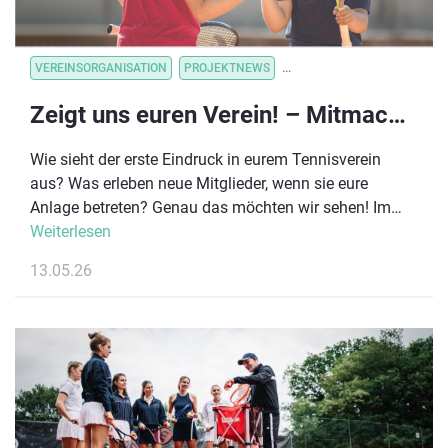
VEREINSORGANISATION
PROJEKTNEWS
VEREINSORGANISATION
V
Zeigt uns euren Verein! – Mitmachaktion zu „Deutschland spielt Tennis“ gestartet #DEUTSCHLANDSPIELTTENNIS
Wie sieht der erste Eindruck in eurem Tennisverein
aus? Was erleben neue Mitglieder, wenn sie eure
Anlage betreten? Genau das möchten wir sehen! Im
Rahmen von „Deutschland spielt Tennis“ startet ab
Weiterlesen
sofort unsere neue Mitmachaktion für Tennisvereine in
13.05.26
ganz Deutschland. Gesucht werden kurze,
authentische Einblicke in euer Vereinsleben – direkt
von euch.