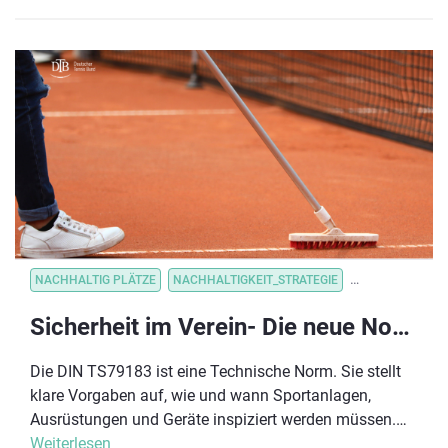
NACHHALTIG PLÄTZE
NACHHALTIGKEIT_STRATEGIE
VEREINSORGANI
Sicherheit im Verein- Die neue Norm DIN TS79183
Die DIN TS79183 ist eine Technische Norm. Sie stellt
klare Vorgaben auf, wie und wann Sportanlagen,
Ausrüstungen und Geräte inspiziert werden müssen.
Sie gibt einen Leitfaden vor, wie die Prüfungen konkret
Weiterlesen