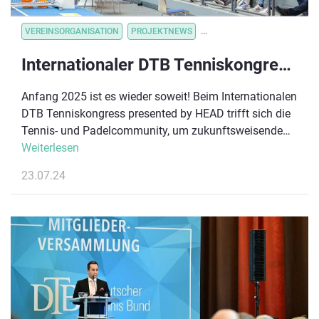
VEREINSORGANISATION
PROJEKTNEWS
VEREINSORGANISATION
V
Internationaler DTB Tenniskongress presented by HEAD: Vorläufiges Programm steht
Anfang 2025 ist es wieder soweit! Beim Internationalen
DTB Tenniskongress presented by HEAD trifft sich die
Tennis- und Padelcommunity, um zukunftsweisende
Trends, Chancen aber auch Herausforderungen zu
Weiterlesen
diskutieren. Worauf sich die Teilnehmenden bei dem
23.07.24
wichtigsten Netzwerktreffen des DTB und
Deutschlands größter Trainerfortbildung freuen
können, zeigt das vorläufige Programm.