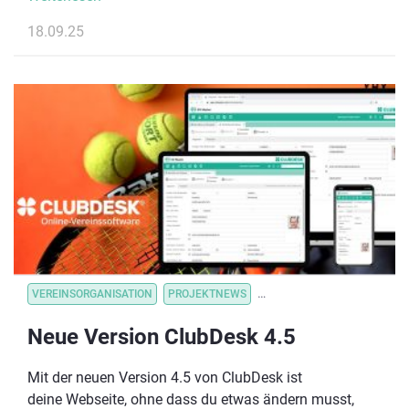
durchzuführen sind.
18.09.25
VEREINSORGANISATION
PROJEKTNEWS
VEREINSORGANISATION
V
Neue Version ClubDesk 4.5
Mit der neuen Version 4.5 von ClubDesk ist
deine Webseite, ohne dass du etwas ändern musst,