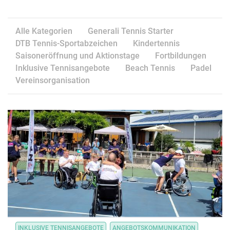
Alle Kategorien
Generali Tennis Starter
DTB Tennis-Sportabzeichen
Kindertennis
Saisoneröffnung und Aktionstage
Fortbildungen
Inklusive Tennisangebote
Beach Tennis
Padel
Vereinsorganisation
INKLUSIVE TENNISANGEBOTE
ANGEBOTSKOMMUNIKATION