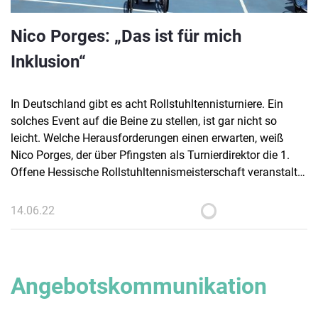
Nico Porges: „Das ist für mich
Inklusion“
In Deutschland gibt es acht Rollstuhltennisturniere. Ein
solches Event auf die Beine zu stellen, ist gar nicht so
leicht. Welche Herausforderungen einen erwarten, weiß
Nico Porges, der über Pfingsten als Turnierdirektor die 1.
Offene Hessische Rollstuhltennismeisterschaft veranstaltet
hat. Im Interview haben wir mit Porges über seine Arbeit,
Herausforderungen und Inklusion im Tennis gesprochen.
14.06.22
Angebotskommunikation