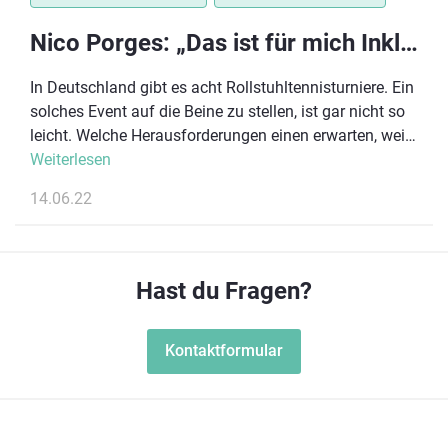
Nico Porges: „Das ist für mich Inklusion“
In Deutschland gibt es acht Rollstuhltennisturniere. Ein
solches Event auf die Beine zu stellen, ist gar nicht so
leicht. Welche Herausforderungen einen erwarten, weiß
Nico Porges, der über Pfingsten als Turnierdirektor die
Weiterlesen
1. Offene Hessische Rollstuhltennismeisterschaft
14.06.22
veranstaltet hat. Im Interview haben wir mit Porges
über seine Arbeit, Herausforderungen und Inklusion im
Tennis gesprochen.
Hast du Fragen?
Kontaktformular