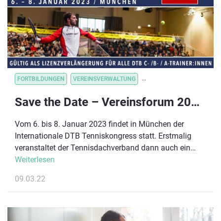
FORTBILDUNGEN
VEREINSVERWALTUNG
VEREINSORGANISATION
Save the Date – Vereinsforum 2023 in München
Vom 6. bis 8. Januar 2023 findet in München der
Internationale DTB Tenniskongress statt. Erstmalig
veranstaltet der Tennisdachverband dann auch ein
Vereinsforum. Die Anmeldung hierfür startet am 1. Juli
Weiterlesen
2022.
09.03.22