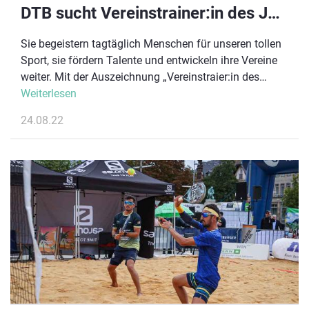
DTB sucht Vereinstrainer:in des Jahres 2022
Sie begeistern tagtäglich Menschen für unseren tollen
Sport, sie fördern Talente und entwickeln ihre Vereine
weiter. Mit der Auszeichnung „Vereinstraier:in des
Jahres“ würdigt der DTB seit 2005 die vielfältige Arbeit
Weiterlesen
der Trainer:innen.
24.08.22