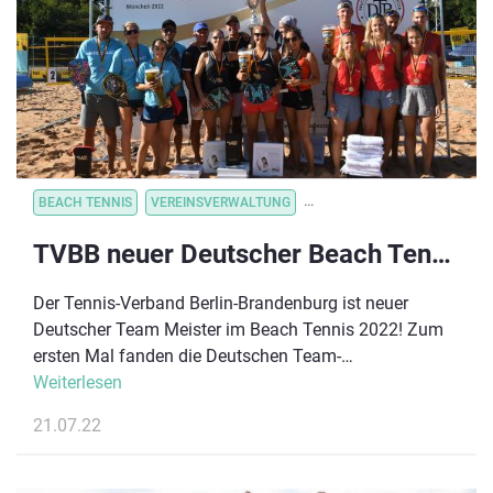
BEACH TENNIS
VEREINSVERWALTUNG
VEREINSORGANISATION
TVBB neuer Deutscher Beach Tennis Team Meister 2022
Der Tennis-Verband Berlin-Brandenburg ist neuer
Deutscher Team Meister im Beach Tennis 2022! Zum
ersten Mal fanden die Deutschen Team-
Meisterschaften der Verbände im Beach Tennis in der
Weiterlesen
bayerischen Hauptstadt statt. Vom 14.-17. Juli drehte
21.07.22
sich auf der Beachanlage des Zentralen
Hochschulsports der TUM im Olympiapark alles um die
junge Trendsportart im Sand.