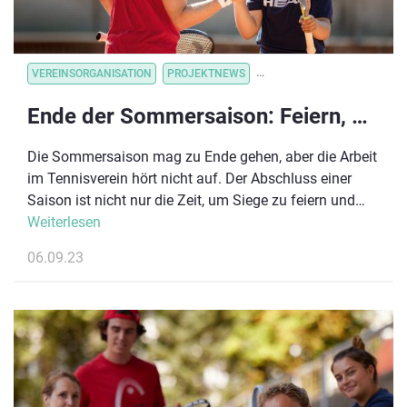
VEREINSORGANISATION
PROJEKTNEWS
VEREINSVERWALTUNG
VE
Ende der Sommersaison: Feiern, Planen und Motivieren
Die Sommersaison mag zu Ende gehen, aber die Arbeit
im Tennisverein hört nicht auf. Der Abschluss einer
Saison ist nicht nur die Zeit, um Siege zu feiern und
Niederlagen zu reflektieren, sondern auch die perfekte
Weiterlesen
Gelegenheit, um sicherzustellen, dass dein Verein
06.09.23
optimal auf die kommende Saison vorbereitet ist. Wir
möchten dir ein paar Ideen und Impulse an die Hand
geben, die du in der nächsten Zeit gemeinsam mit
deinem Team umsetzen kannst. Feedback von
Spieler:innen und Mitgliedern Online-Umfragen sind
leistungsstarke Instrumente, um wertvolles Feedback
zu sammeln und deinen Tennisverein zu verbessern.