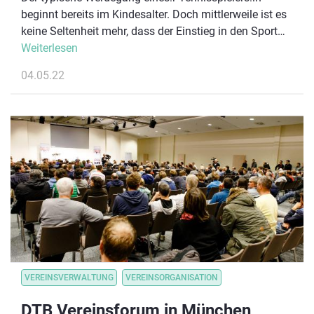
beginnt bereits im Kindesalter. Doch mittlerweile ist es
keine Seltenheit mehr, dass der Einstieg in den Sport
erst im Berufsleben erfolgt. Wir haben mit Robert aus
Weiterlesen
Hamburg gesprochen, der mit 30 Jahren seine
04.05.22
Leidenschaft zum Tennis entdeckt hat.
VEREINSVERWALTUNG
VEREINSORGANISATION
DTB Vereinsforum in München