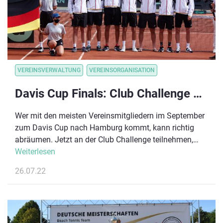
VEREINSVERWALTUNG
VEREINSORGANISATION
Davis Cup Finals: Club Challenge 2022
Wer mit den meisten Vereinsmitgliedern im September
zum Davis Cup nach Hamburg kommt, kann richtig
abräumen. Jetzt an der Club Challenge teilnehmen,
Gratis-Tickets sichern und ein Showtraining mit
Weiterlesen
Mischa Zverev gewinnen.
26.07.22