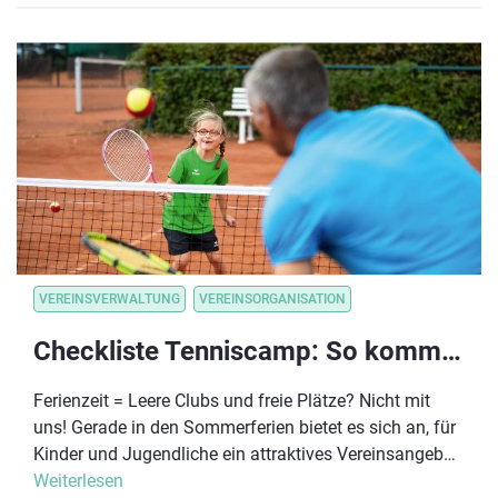
VEREINSVERWALTUNG
VEREINSORGANISATION
Checkliste Tenniscamp: So kommst du gut durch den Tennissommer
Ferienzeit = Leere Clubs und freie Plätze? Nicht mit
uns! Gerade in den Sommerferien bietet es sich an, für
Kinder und Jugendliche ein attraktives Vereinsangebot
zu gestalten. Neben bestehenden Mitgliedern können
Weiterlesen