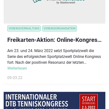
VEREINSVERWALTUNG
VEREINSORGANISATION
Freikarten-Aktion: Online-Kongress für Tennisvereine
Am 23. und 24. März 2022 setzt Sportplatzwelt die
Serie des erfolgreichen Sportplatzwelt Online Kongress
fort. Nach der positiven Resonanz der letzten
Ausgaben mit über 280 Teilnehmer:innen, können sich
Weiterlesen
Mitarbeiter:innen und Ehrenamtlichen in Sportvereinen
09.03.22
auf zwei Tage voller interessanter Themen aus den
Bereichen Sportstätteninfrastruktur sowie Vereins- und
Verbandsmanagement freuen.