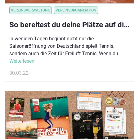
VEREINSVERWALTUNG
VEREINSORGANISATION
So bereitest du deine Plätze auf die Sommersaison vor
In wenigen Tagen beginnt nicht nur die
Saisoneröffnung von Deutschland spielt Tennis,
sondern auch die Zeit für Freiluft-Tennis. Wenn du
nicht schon mitten in den Vorbereitungen steckst,
Weiterlesen
solltest du spätestens jetzt damit anfangen, um deinen
30.03.22
Mitgliedern das bestmögliche Tenniserlebnis bieten zu
können. Falko Voland, Platzwart beim Westfälischen
Tennis-Verband und Experte in der Platzaufbereitung,
hat die wichtigsten Schritte und Tipps
zusammengefasst.