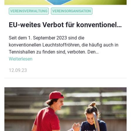
VEREINSVERWALTUNG
VEREINSORGANISATION
EU-weites Verbot für konventionelle Lichtquellen
Seit dem 1. September 2023 sind die
konventionellen Leuchtstoffröhren, die häufig auch in
Tennishallen zu finden sind, verboten. Den
notwendigen Wechsel auf effiziente LED-Technologie
Weiterlesen
bezuschussen Bund, Land und Kommunen. Zudem
12.09.23
spart der Wechsel auf LED 50-70% Strom.