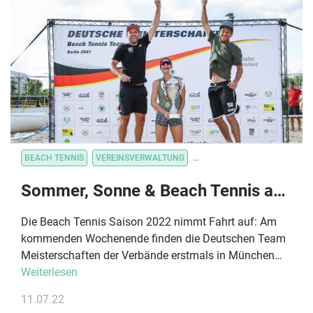
BEACH TENNIS
VEREINSVERWALTUNG
VEREINSORGANISATION
Sommer, Sonne & Beach Tennis am Wochenende in München
Die Beach Tennis Saison 2022 nimmt Fahrt auf: Am
kommenden Wochenende finden die Deutschen Team
Meisterschaften der Verbände erstmals in München
statt. Im vergangenen Jahr konnte sich das Team aus
Weiterlesen
Bayern im Finale gegen den Tennisverband Berlin-
11.07.22
Brandenburg den Titel sichern.