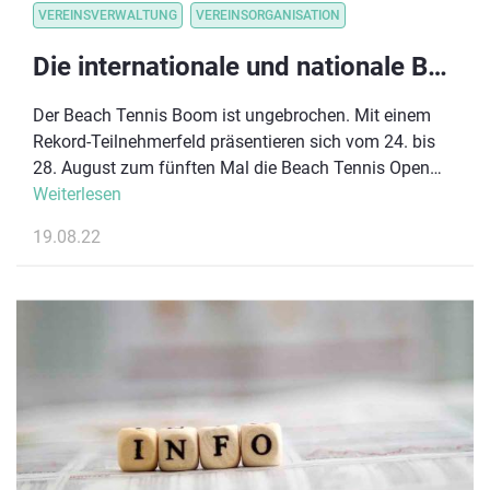
VEREINSVERWALTUNG
VEREINSORGANISATION
Die internationale und nationale Beach Tennis Elite schlägt zum 5. Mal in Saarlouis auf
Der Beach Tennis Boom ist ungebrochen. Mit einem
Rekord-Teilnehmerfeld präsentieren sich vom 24. bis
28. August zum fünften Mal die Beach Tennis Open
Saarlouis. Die besten 32 Damen-Teams und 32 Herren-
Weiterlesen
Teams der Welt treten bei dem 5. Stopp der ITF Beach
19.08.22
Tennis World Tour Sand Series an, dazu rund 150
Teams bei den gleichzeitig stattfindenden Deutschen
Meisterschaften im Beach Tennis.