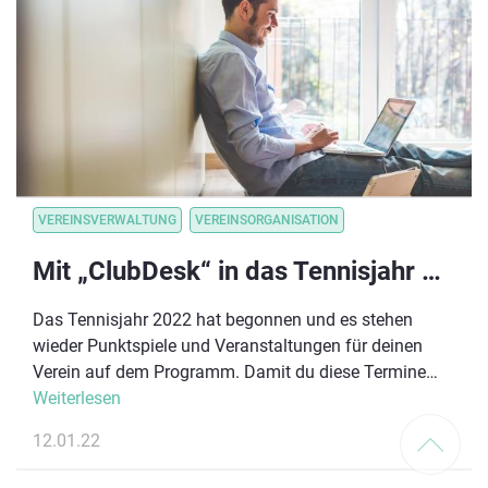
VEREINSVERWALTUNG
VEREINSORGANISATION
Mit „ClubDesk“ in das Tennisjahr 2022
Das Tennisjahr 2022 hat begonnen und es stehen
wieder Punktspiele und Veranstaltungen für deinen
Verein auf dem Programm. Damit du diese Termine
strukturieren und an deine Mitglieder weiterleiten
Weiterlesen
kannst, hilft dir „ClubDesk“. Die Vereinssoftware
12.01.22
optimiert die Verwaltungsvorgänge im Verein und hilft
dir zum Jahresanfang den Überblick zu behalten.