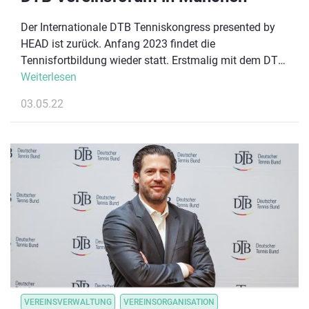
Der Internationale DTB Tenniskongress presented by
HEAD ist zurück. Anfang 2023 findet die
Tennisfortbildung wieder statt. Erstmalig mit dem DTB
Vereinsforum, welches den Austausch zwischen
Weiterlesen
Dachverband und Basis stärken wird.
03.05.22
VEREINSVERWALTUNG
VEREINSORGANISATION