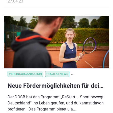
27.04.23
VEREINSORGANISATION
PROJEKTNEWS
VEREINSVERWALTUNG
VE
Neue Fördermöglichkeiten für deinen Verein!
Der DOSB hat das Programm „ReStart – Sport bewegt
Deutschland“ ins Leben gerufen, und du kannst davon
profitieren! Das Programm bietet u.a.