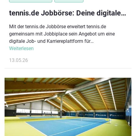
tennis.de Jobbörse: Deine digitale Karriereplattform im Tennissport
Mit der tennis.de Jobbörse erweitert tennis.de
gemeinsam mit Jobbiplace sein Angebot um eine
digitale Job‑ und Karriereplattform für
TennisDeutschland. Ziel ist es, Mitglieder, Spieler:innen,
Weiterlesen
Trainer:innen und Partner aus dem Tennisumfeld mit
13.05.26
Arbeitgebern aus der Region zu vernetzen und
berufliche Perspektiven im sportnahen Umfeld sichtbar
zu machen.