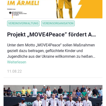
VEREINSVERWALTUNG
VEREINSORGANISATION
Projekt „MOVE4Peace“ fördert Aktionstage in Vereinen
Unter dem Motto „MOVE4Peace“ sollen Maßnahmen
gezielt dazu beitragen, geflüchtete Kinder und
Jugendliche aus der Ukraine willkommen zu heißen
und sie beim Einstieg in ihren neuen Alltag in unserem
Weiterlesen
Land zu unterstützen.
11.08.22