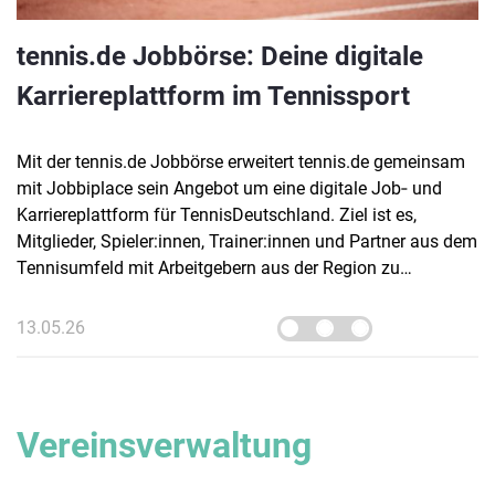
tennis.de Jobbörse: Deine digitale
Karriereplattform im Tennissport
Mit der tennis.de Jobbörse erweitert tennis.de gemeinsam
mit Jobbiplace sein Angebot um eine digitale Job‑ und
Karriereplattform für TennisDeutschland. Ziel ist es,
Mitglieder, Spieler:innen, Trainer:innen und Partner aus dem
Tennisumfeld mit Arbeitgebern aus der Region zu
vernetzen und berufliche Perspektiven im sportnahen
Umfeld sichtbar zu machen.
13.05.26
Vereinsverwaltung