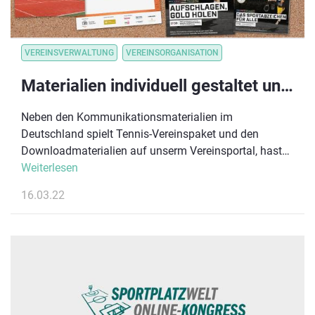
VEREINSVERWALTUNG
VEREINSORGANISATION
Materialien individuell gestaltet und geliefert: Vom DTB Online-Shop profitieren
Neben den Kommunikationsmaterialien im
Deutschland spielt Tennis-Vereinspaket und den
Downloadmaterialien auf unserm Vereinsportal, hast
du die Möglichkeit, attraktive Werbematerialien über
Weiterlesen
den DTB Online-Shop zu bestellen. Das Angebot wird
16.03.22
stetig erweitert. Seit Kurzem, sind hier auch weitere
Motive unserer beliebten Zaunfahnen verfügbar.