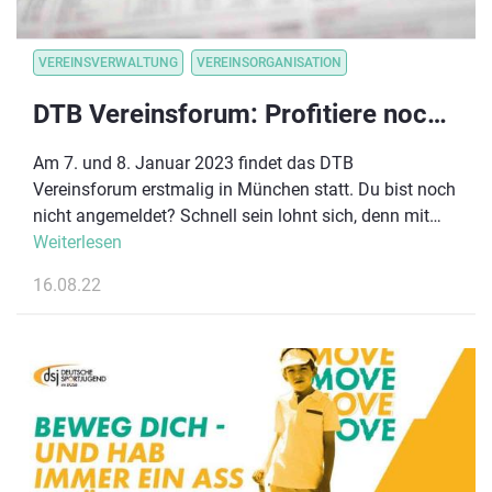
VEREINSVERWALTUNG
VEREINSORGANISATION
DTB Vereinsforum: Profitiere noch bis zum 31.8. von der Early Bird-Aktion
Am 7. und 8. Januar 2023 findet das DTB
Vereinsforum erstmalig in München statt. Du bist noch
nicht angemeldet? Schnell sein lohnt sich, denn mit
einer Anmeldung bis zum 31. August 2022 profitierst
Weiterlesen
du von einem vergünstigten Preis von 99 Euro (danach
16.08.22
129 Euro).