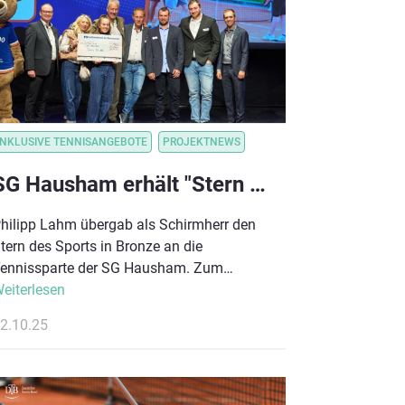
ichtbar zu machen.
MUNIKATION
ON
INKLUSIVE TENNISANGEBOTE
VEREINSORGANISATION
VEREINSORGANISATION
PROJEKTNEWS
SG Hausham erhält "Stern des Sports" für sein Inklusionsprojekt!
hilipp Lahm übergab als Schirmherr den
tern des Sports in Bronze an die
ennissparte der SG Hausham. Zum
wölften Mal wurden Vereine und ihre
eiterlesen
hrenamtlichen für ihr gesellschaftliches
2.10.25
ngagement mit dem Stern des Sports in
ronze ausgezeichnet.