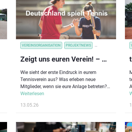
VEREINSORGANISATION
PROJEKTNEWS
VEREINSORGANISATI
Zeigt uns euren Verein! – Mitmachaktion zu „Deutschland spielt Tennis“ gestartet #DEUTSCHLANDSPIELTTENNIS
Wie sieht der erste Eindruck in eurem
M
Tennisverein aus? Was erleben neue
t
Mitglieder, wenn sie eure Anlage betreten?
A
Genau das möchten wir sehen! Im Rahmen
Weiterlesen
K
W
von „Deutschland spielt Tennis“ startet ab
Z
13.05.26
1
sofort unsere neue Mitmachaktion für
T
Tennisvereine in ganz Deutschland.
T
Gesucht werden kurze, authentische
R
Einblicke in euer Vereinsleben – direkt von
P