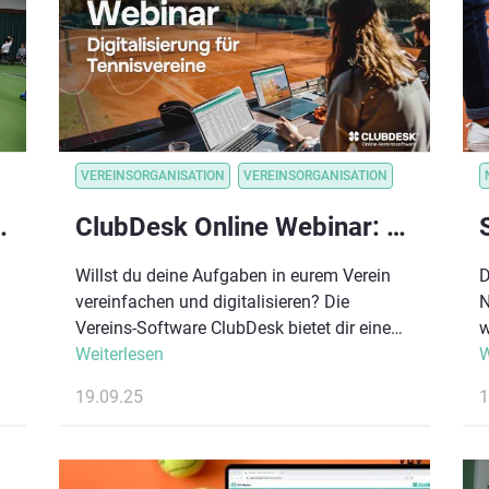
VEREINSORGANISATION
VEREINSORGANISATION
llstuhltennis-Workshop
ClubDesk Online Webinar: Deinen Verein in einem Tag digitalisieren
Willst du deine Aufgaben in eurem Verein
D
vereinfachen und digitalisieren? Die
N
Vereins-Software ClubDesk bietet dir eine
w
umfangreiche Gesamtlösung.
Weiterlesen
G
W
e
19.09.25
1
k