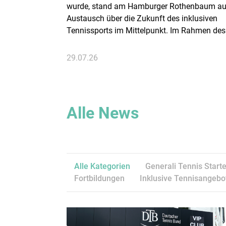
wurde, stand am Hamburger Rothenbaum au
Austausch über die Zukunft des inklusiven
Tennissports im Mittelpunkt. Im Rahmen des
größten Rollstuhl-Damentennisturniers
Deutschlands lud der Deutsche Tennis Bund
29.07.26
Vertreter:innen verschiedener Para-Tennis-
Disziplinen zu einem Runden Tisch der Inklu
ein.
Alle News
Alle Kategorien
Generali Tennis Starte
Fortbildungen
Inklusive Tennisangebo