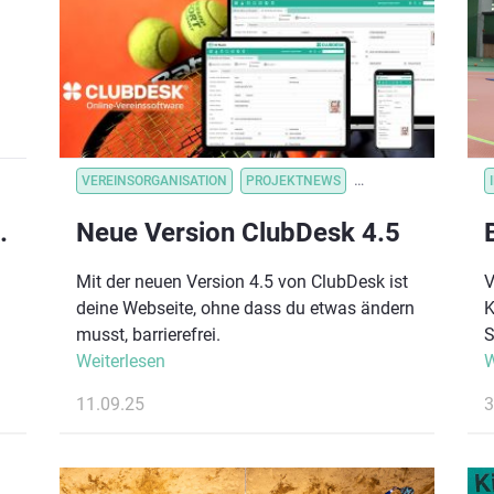
r
VEREINSORGANISATION
PROJEKTNEWS
VEREINSORGANISATI
rein des Jahres 2025
Neue Version ClubDesk 4.5
Mit der neuen Version 4.5 von ClubDesk ist
V
deine Webseite, ohne dass du etwas ändern
K
musst, barrierefrei.
S
n
Weiterlesen
W
.
11.09.25
3