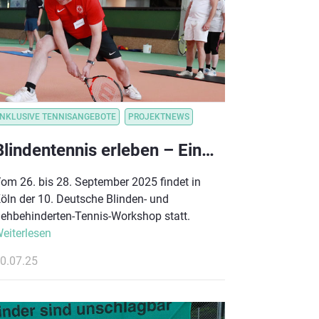
ON
INKLUSIVE TENNISANGEBOTE
VEREINSVORTEILE
VEREINSORGANISATION_VORTEILSKOMMUNIKATION
PROJEKTNEWS
Blindentennis erleben – Einladung zum 10. Deutschen Workshop in Köln
om 26. bis 28. September 2025 findet in
öln der 10. Deutsche Blinden- und
ehbehinderten-Tennis-Workshop statt.
eiterlesen
0.07.25