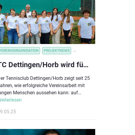
VEREINSORGANISATION
PROJEKTNEWS
VEREINSORGANISATION
VEREINS
TC Dettingen/Horb wird für 25 Jahre Kinderrechte im Verein ausgezeichnet
er Tennisclub Dettingen/Horb zeigt seit 25
ahren, wie erfolgreiche Vereinsarbeit mit
ungen Menschen aussehen kann: auf
ugenhöhe, im Dialog und mit einem klaren
eiterlesen
lick auf die Bedürfnisse der nächsten
9.05.25
eneration. Jetzt wird diese vorbildliche
rbeit belohnt – mit einer Belobigung des
eutschen Olympischen Sportbundes