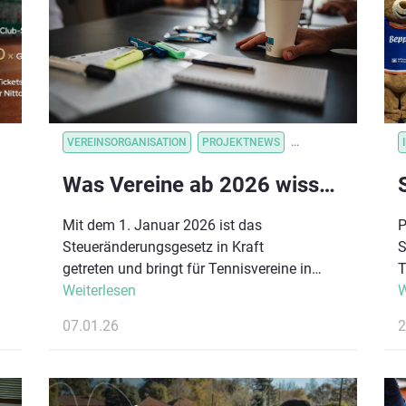
euch.
s
SORGANISATION
VEREINSORGANISATION
VEREINSVORTEILE
PROJEKTNEWS
VEREINSORGANISATION_VORTEILSKOM
VEREINSORGANISATI
Was Vereine ab 2026 wissen sollten: Die Vorteile des Steueränderungsgesetzes
Mit dem 1. Januar 2026 ist das
P
Steueränderungsgesetz in Kraft
S
getreten und bringt für Tennisvereine in
T
Deutschland spürbare Erleichterungen. Ziel
Weiterlesen
z
W
der Reform ist es, Vereine bürokratisch zu
E
07.01.26
2
entlasten, das Ehrenamt zu stärken und
E
neue finanzielle Spielräume zu eröffnen.
B