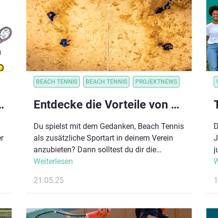
l
r
t
REIN
BEACH TENNIS
BEACH TENNIS
PROJEKTNEWS
onzept – jetzt kennenlernen!
Entdecke die Vorteile von Beach Tennis für deinen Tennisverein!
Du spielst mit dem Gedanken, Beach Tennis
D
r
als zusätzliche Sportart in deinem Verein
J
anzubieten? Dann solltest du dir die
j
Kaiserbäder Beach Tennis Tour 2025 auf
Weiterlesen
A
W
&
Usedom nicht entgehen lassen! Vom 22. bis
B
21.05.25
1
27. Juli erwarten dich spannende Matches
G
in einmaliger Sommerkulisse, aber auch die
A
perfekte Gelegenheit, Beach Tennis hautnah
D