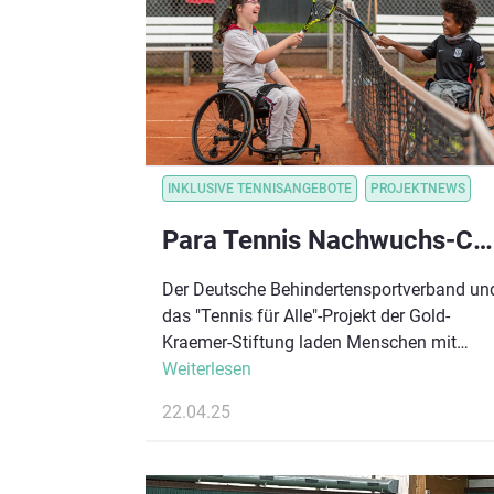
INKLUSIVE TENNISANGEBOTE
PROJEKTNEWS
Para Tennis Nachwuchs-Camp: 23.-24.08.2025 in Köln
Der Deutsche Behindertensportverband un
das "Tennis für Alle"-Projekt der Gold-
Kraemer-Stiftung laden Menschen mit
Behinderung zwischen 7 und 27 Jahren zu
Weiterlesen
einem Trainingswochenende ein. Das
22.04.25
Besondere und ein Novum für Deutschland
Alle fünf existierenden Para Tennis-
Disziplinen werden gleichzeitig an diesem