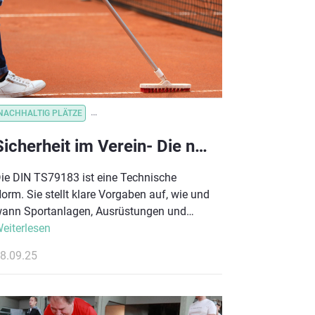
NACHHALTIG PLÄTZE
NACHHALTIGKEIT_STRATEGIE
VEREINSORGANISATION
Sicherheit im Verein- Die neue Norm DIN TS79183
ie DIN TS79183 ist eine Technische
orm. Sie stellt klare Vorgaben auf, wie und
ann Sportanlagen, Ausrüstungen und
eräte inspiziert werden müssen. Sie gibt
eiterlesen
inen Leitfaden vor, wie die Prüfungen
8.09.25
onkret durchzuführen sind.