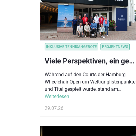
INKLUSIVE TENNISANGEBOTE
PROJEKTNEWS
Viele Perspektiven, ein gemeinsames Ziel: Para-Tennis-Disziplinen im Austausch
Während auf den Courts der Hamburg
Wheelchair Open um Weltranglistenpunkte
und Titel gespielt wurde, stand am
Hamburger Rothenbaum auch der
Weiterlesen
Austausch über die Zukunft des inklusiven
29.07.26
Tennissports im Mittelpunkt. Im Rahmen
des größten Rollstuhl-Damentennisturniers
Deutschlands lud der Deutsche Tennis
Bund (DTB) Vertreter:innen verschiedener