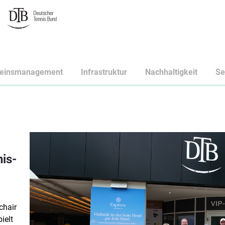
reinsmanagement
Infrastruktur
Nachhaltigkeit
Se
is-
chair
ielt