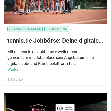
VEREINSORGANISATION
PROJEKTNEWS
VEREINSVERWALTUNG
VE
tennis.de Jobbörse: Deine digitale Karriereplattform im Tennissport
Mit der tennis.de Jobbörse erweitert tennis.de
gemeinsam mit Jobbiplace sein Angebot um eine
digitale Job‑ und Karriereplattform für
TennisDeutschland. Ziel ist es, Mitglieder, Spieler:innen,
Weiterlesen
Trainer:innen und Partner aus dem Tennisumfeld mit
13.05.26
Arbeitgebern aus der Region zu vernetzen und
berufliche Perspektiven im sportnahen Umfeld sichtbar
zu machen.