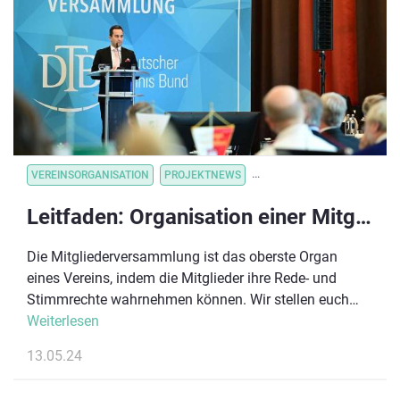
VEREINSORGANISATION
PROJEKTNEWS
VEREINSORGANISATION
V
Leitfaden: Organisation einer Mitgliederversammlung
Die Mitgliederversammlung ist das oberste Organ
eines Vereins, indem die Mitglieder ihre Rede- und
Stimmrechte wahrnehmen können. Wir stellen euch
zwei Versammlungsarten vor, geben Hinweise zu den
Weiterlesen
Aufgaben, die eine Mitgliederversammlung innehat
13.05.24
und erläutern die wichtigsten Formalien, die bei der
Vorbereitung und ordnungsgemäßen Durchführung zu