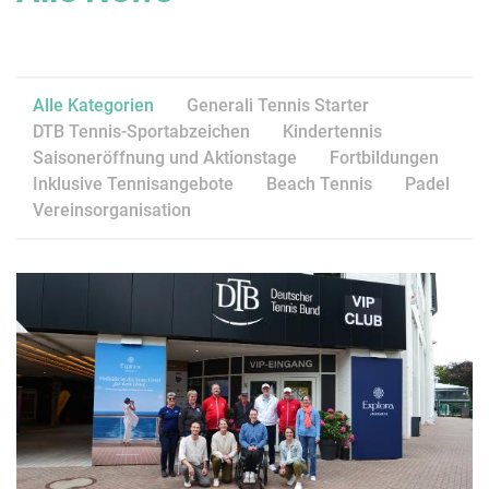
Alle Kategorien
Generali Tennis Starter
DTB Tennis-Sportabzeichen
Kindertennis
Saisoneröffnung und Aktionstage
Fortbildungen
Inklusive Tennisangebote
Beach Tennis
Padel
Vereinsorganisation