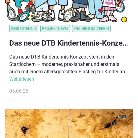
KINDERTENNIS
PROJEKTNEWS
TRAINING IM VEREIN
Das neue DTB Kindertennis-Konzept – jetzt kennenlernen!
Das neue DTB Kindertennis-Konzept steht in den
Startlöchern – moderner, praxisnäher und erstmals
auch mit einem altersgerechten Einstieg für Kinder ab
3 Jahren in der neuen Stufe Blau – der Ball- &
Weiterlesen
Bewegungswelt!
05.06.25