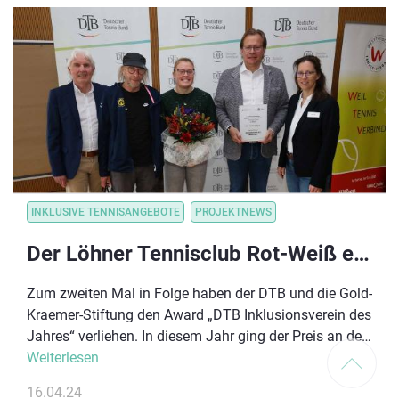
beachten sind.
INKLUSIVE TENNISANGEBOTE
PROJEKTNEWS
Der Löhner Tennisclub Rot-Weiß e.V. ist „Inklusionsverein des Jahres 2023“
Zum zweiten Mal in Folge haben der DTB und die Gold-
Kraemer-Stiftung den Award „DTB Inklusionsverein des
Jahres“ verliehen. In diesem Jahr ging der Preis an den
Löhner Tennisclub Rot-Weiß aus Westfalen. Die
Weiterlesen
Preisverleihung fand im Rahmen des WTV
16.04.24