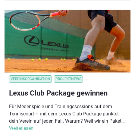
gleichzeitig an diesem Wochenende angeboten,
sodass sich Interessierte mit ganz unterschiedlichen
Behinderungen anmelden können.
VEREINSORGANISATION
PROJEKTNEWS
VEREINSORGANISATION
V
Lexus Club Package gewinnen
Für Medenspiele und Trainingssessions auf dem
Tenniscourt – mit dem Lexus Club Package punktet
dein Verein auf jeden Fall. Warum? Weil wir ein Paket
zusammengestellt haben, das vieles enthält, was in
Weiterlesen