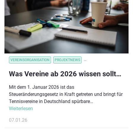
der Kassenbon wird einfach auf der Aktionsseite
hochgeladen und dem entsprechenden Verein
gutgeschrieben.
VEREINSORGANISATION
PROJEKTNEWS
VEREINSORGANISATION
V
Was Vereine ab 2026 wissen sollten: Die Vorteile des Steueränderungsgesetzes
Mit dem 1. Januar 2026 ist das
Steueränderungsgesetz in Kraft getreten und bringt für
Tennisvereine in Deutschland spürbare
Erleichterungen. Ziel der Reform ist es, Vereine
Weiterlesen
bürokratisch zu entlasten, das Ehrenamt zu stärken
07.01.26
und neue finanzielle Spielräume zu eröffnen.