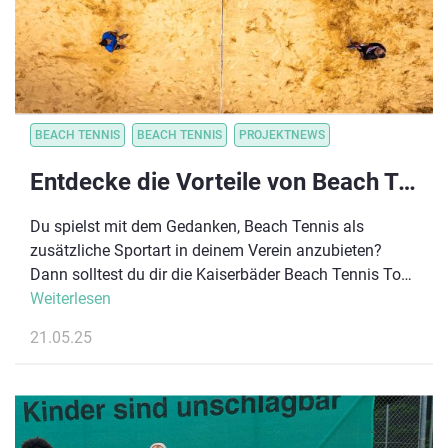
BEACH TENNIS
BEACH TENNIS
PROJEKTNEWS
Entdecke die Vorteile von Beach Tennis für deinen Tennisverein!
Du spielst mit dem Gedanken, Beach Tennis als
zusätzliche Sportart in deinem Verein anzubieten?
Dann solltest du dir die Kaiserbäder Beach Tennis Tour
2025 auf Usedom nicht entgehen lassen! Vom 22. bis
Weiterlesen
27. Juli erwarten dich spannende Matches in
21.05.25
einmaliger Sommerkulisse, aber auch die perfekte
Gelegenheit, Beach Tennis hautnah zu erleben, selbst
auszuprobieren und dich mit Spieler:innen sowie
Turnierausrichter:innen auszutauschen. Egal ob kleiner
Verein oder großer Club – lass dich vom Beach Tennis-