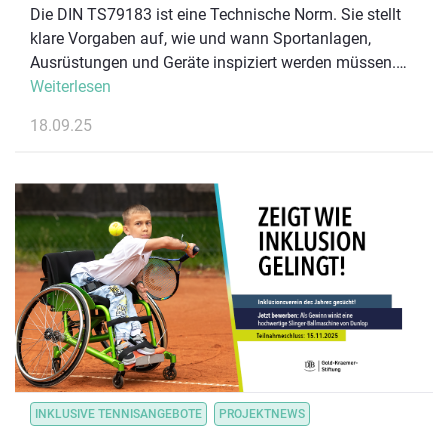
Die DIN TS79183 ist eine Technische Norm. Sie stellt
klare Vorgaben auf, wie und wann Sportanlagen,
Ausrüstungen und Geräte inspiziert werden müssen.
Sie gibt einen Leitfaden vor, wie die Prüfungen konkret
Weiterlesen
durchzuführen sind.
18.09.25
INKLUSIVE TENNISANGEBOTE
PROJEKTNEWS