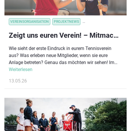
VEREINSORGANISATION
PROJEKTNEWS
VEREINSORGANISATION
V
Zeigt uns euren Verein! – Mitmachaktion zu „Deutschland spielt Tennis“ gestartet #DEUTSCHLANDSPIELTTENNIS
Wie sieht der erste Eindruck in eurem Tennisverein
aus? Was erleben neue Mitglieder, wenn sie eure
Anlage betreten? Genau das möchten wir sehen! Im
Rahmen von „Deutschland spielt Tennis“ startet ab
Weiterlesen
sofort unsere neue Mitmachaktion für Tennisvereine in
13.05.26
ganz Deutschland. Gesucht werden kurze,
authentische Einblicke in euer Vereinsleben – direkt
von euch.