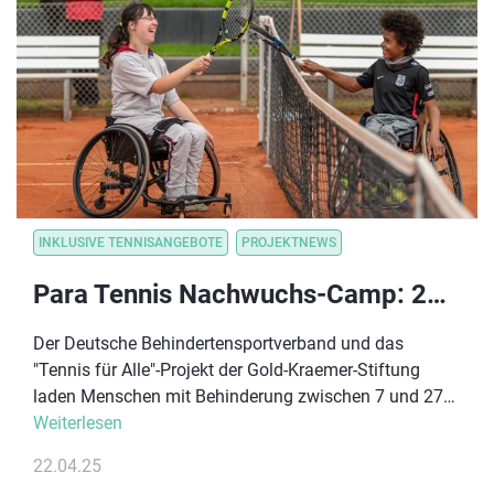
Wiesbaden.
INKLUSIVE TENNISANGEBOTE
PROJEKTNEWS
Para Tennis Nachwuchs-Camp: 23.-24.08.2025 in Köln
Der Deutsche Behindertensportverband und das
"Tennis für Alle"-Projekt der Gold-Kraemer-Stiftung
laden Menschen mit Behinderung zwischen 7 und 27
Jahren zu einem Trainingswochenende ein. Das
Weiterlesen
Besondere und ein Novum für Deutschland: Alle fünf
22.04.25
existierenden Para Tennis-Disziplinen werden