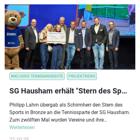
INKLUSIVE TENNISANGEBOTE
PROJEKTNEWS
SG Hausham erhält "Stern des Sports" für sein Inklusionsprojekt!
Philipp Lahm übergab als Schirmherr den Stern des
Sports in Bronze an die Tennissparte der SG Hausham.
Zum zwölften Mal wurden Vereine und ihre
Ehrenamtlichen für ihr gesellschaftliches Engagement
Weiterlesen
mit dem Stern des Sports in Bronze ausgezeichnet.
22.10.25