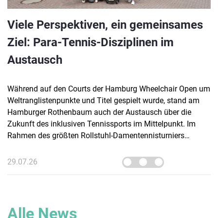
Viele Perspektiven, ein gemeinsames
Ziel: Para-Tennis-Disziplinen im
Austausch
Während auf den Courts der Hamburg Wheelchair Open um
Weltranglistenpunkte und Titel gespielt wurde, stand am
Hamburger Rothenbaum auch der Austausch über die
Zukunft des inklusiven Tennissports im Mittelpunkt. Im
Rahmen des größten Rollstuhl-Damentennisturniers
Deutschlands lud der Deutsche Tennis Bund (DTB)
Vertreter:innen verschiedener Para-Tennis-Disziplinen zu
29.07.26
einem Runden Tisch der Inklusion ein.
Alle News