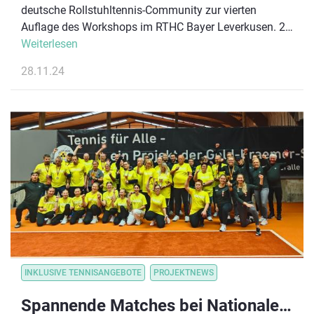
deutsche Rollstuhltennis-Community zur vierten
Auflage des Workshops im RTHC Bayer Leverkusen. 25
Spieler:innen, drei Athlet:innen der
Weiterlesen
Nationalmannschaft, zwei Bundestrainer und 8 weitere
28.11.24
Coaches kamen zusammen, um alle Aspekte des
modernen Rollstuhltennis zu trainieren.
INKLUSIVE TENNISANGEBOTE
PROJEKTNEWS
Spannende Matches bei Nationalen Blinden- und Sehbehindertentennis Meisterschaften