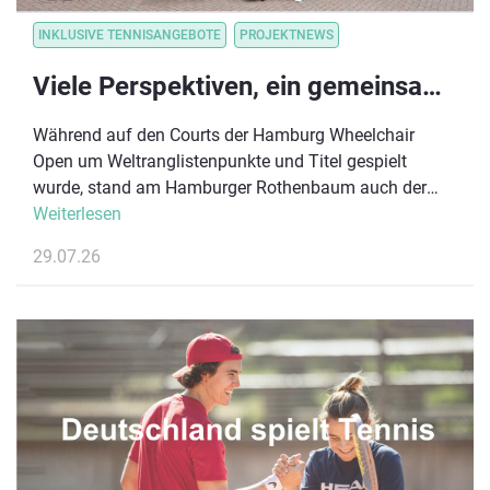
INKLUSIVE TENNISANGEBOTE
PROJEKTNEWS
Viele Perspektiven, ein gemeinsames Ziel: Para-Tennis-Disziplinen im Austausch
Während auf den Courts der Hamburg Wheelchair
Open um Weltranglistenpunkte und Titel gespielt
wurde, stand am Hamburger Rothenbaum auch der
Austausch über die Zukunft des inklusiven
Weiterlesen
Tennissports im Mittelpunkt. Im Rahmen des größten
29.07.26
Rollstuhl-Damentennisturniers Deutschlands lud der
Deutsche Tennis Bund (DTB) Vertreter:innen
verschiedener Para-Tennis-Disziplinen zu einem
Runden Tisch der Inklusion ein.