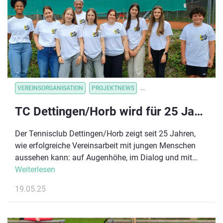
Spirit begeistern und sammle vor Ort praktische
Impulse, wie du die Trendsportart in deinen
Vereinsalltag integrieren kannst.
VEREINSORGANISATION
PROJEKTNEWS
VEREINSORGANISATION
V
TC Dettingen/Horb wird für 25 Jahre Kinderrechte im Verein ausgezeichnet
Der Tennisclub Dettingen/Horb zeigt seit 25 Jahren,
wie erfolgreiche Vereinsarbeit mit jungen Menschen
aussehen kann: auf Augenhöhe, im Dialog und mit
einem klaren Blick auf die Bedürfnisse der nächsten
Weiterlesen
Generation. Jetzt wird diese vorbildliche Arbeit belohnt
19.05.25
– mit einer Belobigung des Deutschen Olympischen
Sportbundes (DOSB), verliehen im Rahmen des 11.
Biebricher Schlossgesprächs am 22. Mai 2025 in