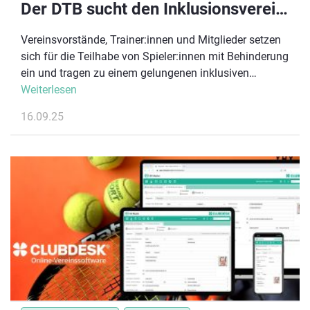
Der DTB sucht den Inklusionsverein des Jahres 2025
Vereinsvorstände, Trainer:innen und Mitglieder setzen
sich für die Teilhabe von Spieler:innen mit Behinderung
ein und tragen zu einem gelungenen inklusiven
Vereinsleben bei. Mit der Auszeichnung
Weiterlesen
“Inklusionsverein des Jahres” würdigt der DTB zum
16.09.25
dritten Mal das große Engagement in den Vereinen.