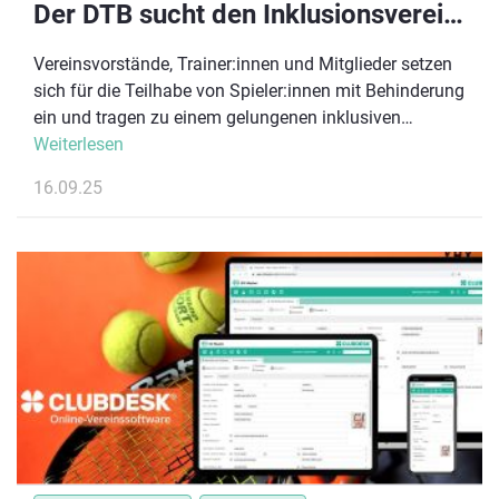
Der DTB sucht den Inklusionsverein des Jahres 2025
Vereinsvorstände, Trainer:innen und Mitglieder setzen
sich für die Teilhabe von Spieler:innen mit Behinderung
ein und tragen zu einem gelungenen inklusiven
Vereinsleben bei. Mit der Auszeichnung
Weiterlesen
“Inklusionsverein des Jahres” würdigt der DTB zum
16.09.25
dritten Mal das große Engagement in den Vereinen.