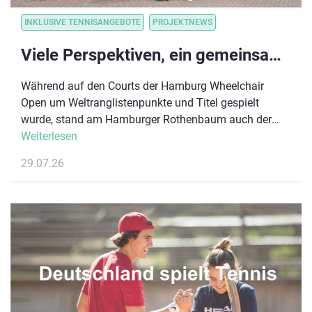
INKLUSIVE TENNISANGEBOTE
PROJEKTNEWS
Viele Perspektiven, ein gemeinsames Ziel: Para-Tennis-Disziplinen im Austausch
Während auf den Courts der Hamburg Wheelchair
Open um Weltranglistenpunkte und Titel gespielt
wurde, stand am Hamburger Rothenbaum auch der
Austausch über die Zukunft des inklusiven
Weiterlesen
Tennissports im Mittelpunkt. Im Rahmen des größten
29.07.26
Rollstuhl-Damentennisturniers Deutschlands lud der
Deutsche Tennis Bund (DTB) Vertreter:innen
verschiedener Para-Tennis-Disziplinen zu einem
Runden Tisch der Inklusion ein.