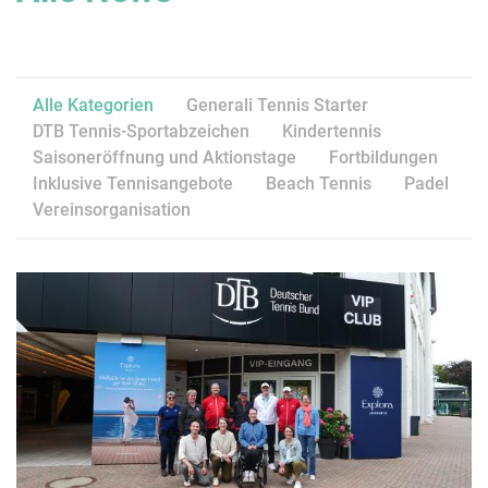
Alle Kategorien
Generali Tennis Starter
DTB Tennis-Sportabzeichen
Kindertennis
Saisoneröffnung und Aktionstage
Fortbildungen
Inklusive Tennisangebote
Beach Tennis
Padel
Vereinsorganisation