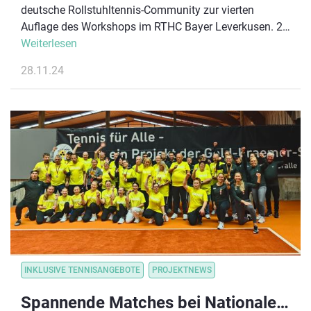
deutsche Rollstuhltennis-Community zur vierten
Auflage des Workshops im RTHC Bayer Leverkusen. 25
Spieler:innen, drei Athlet:innen der
Weiterlesen
Nationalmannschaft, zwei Bundestrainer und 8 weitere
28.11.24
Coaches kamen zusammen, um alle Aspekte des
modernen Rollstuhltennis zu trainieren.
INKLUSIVE TENNISANGEBOTE
PROJEKTNEWS
Spannende Matches bei Nationalen Blinden- und Sehbehindertentennis Meisterschaften