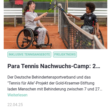
Wiesbaden.
INKLUSIVE TENNISANGEBOTE
PROJEKTNEWS
Para Tennis Nachwuchs-Camp: 23.-24.08.2025 in Köln
Der Deutsche Behindertensportverband und das
"Tennis für Alle"-Projekt der Gold-Kraemer-Stiftung
laden Menschen mit Behinderung zwischen 7 und 27
Jahren zu einem Trainingswochenende ein. Das
Weiterlesen
Besondere und ein Novum für Deutschland: Alle fünf
22.04.25
existierenden Para Tennis-Disziplinen werden