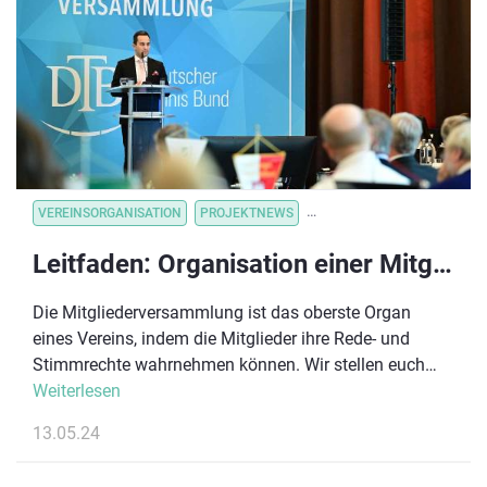
VEREINSORGANISATION
PROJEKTNEWS
VEREINSORGANISATION
V
Leitfaden: Organisation einer Mitgliederversammlung
Die Mitgliederversammlung ist das oberste Organ
eines Vereins, indem die Mitglieder ihre Rede- und
Stimmrechte wahrnehmen können. Wir stellen euch
zwei Versammlungsarten vor, geben Hinweise zu den
Weiterlesen
Aufgaben, die eine Mitgliederversammlung innehat
13.05.24
und erläutern die wichtigsten Formalien, die bei der
Vorbereitung und ordnungsgemäßen Durchführung zu