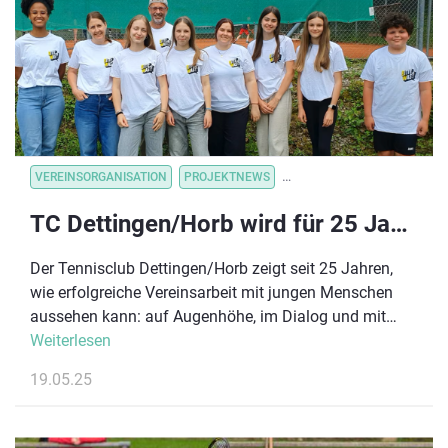
Spirit begeistern und sammle vor Ort praktische
Impulse, wie du die Trendsportart in deinen
Vereinsalltag integrieren kannst.
VEREINSORGANISATION
PROJEKTNEWS
VEREINSORGANISATION
V
TC Dettingen/Horb wird für 25 Jahre Kinderrechte im Verein ausgezeichnet
Der Tennisclub Dettingen/Horb zeigt seit 25 Jahren,
wie erfolgreiche Vereinsarbeit mit jungen Menschen
aussehen kann: auf Augenhöhe, im Dialog und mit
einem klaren Blick auf die Bedürfnisse der nächsten
Weiterlesen
Generation. Jetzt wird diese vorbildliche Arbeit belohnt
19.05.25
– mit einer Belobigung des Deutschen Olympischen
Sportbundes (DOSB), verliehen im Rahmen des 11.
Biebricher Schlossgesprächs am 22. Mai 2025 in