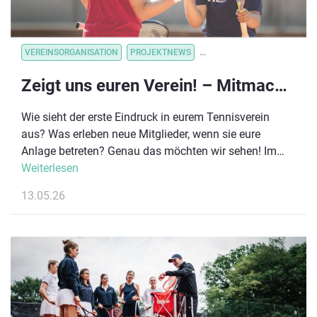
VEREINSORGANISATION
PROJEKTNEWS
VEREINSORGANISATION
V
Zeigt uns euren Verein! – Mitmachaktion zu „Deutschland spielt Tennis“ gestartet #DEUTSCHLANDSPIELTTENNIS
Wie sieht der erste Eindruck in eurem Tennisverein
aus? Was erleben neue Mitglieder, wenn sie eure
Anlage betreten? Genau das möchten wir sehen! Im
Rahmen von „Deutschland spielt Tennis“ startet ab
Weiterlesen
sofort unsere neue Mitmachaktion für Tennisvereine in
13.05.26
ganz Deutschland. Gesucht werden kurze,
authentische Einblicke in euer Vereinsleben – direkt
von euch.