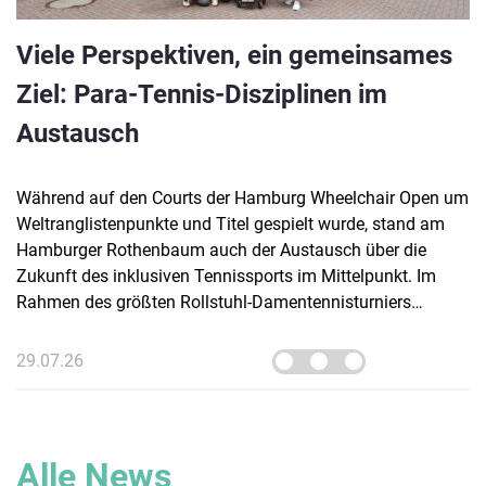
Viele Perspektiven, ein gemeinsames
Ziel: Para-Tennis-Disziplinen im
Austausch
Während auf den Courts der Hamburg Wheelchair Open um
Weltranglistenpunkte und Titel gespielt wurde, stand am
Hamburger Rothenbaum auch der Austausch über die
Zukunft des inklusiven Tennissports im Mittelpunkt. Im
Rahmen des größten Rollstuhl-Damentennisturniers
Deutschlands lud der Deutsche Tennis Bund (DTB)
Vertreter:innen verschiedener Para-Tennis-Disziplinen zu
29.07.26
einem Runden Tisch der Inklusion ein.
Alle News