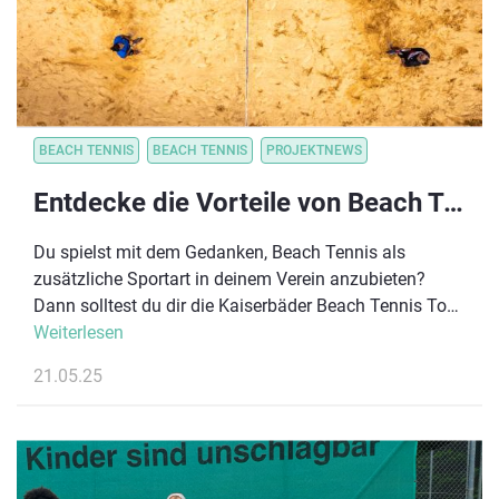
BEACH TENNIS
BEACH TENNIS
PROJEKTNEWS
Entdecke die Vorteile von Beach Tennis für deinen Tennisverein!
Du spielst mit dem Gedanken, Beach Tennis als
zusätzliche Sportart in deinem Verein anzubieten?
Dann solltest du dir die Kaiserbäder Beach Tennis Tour
2025 auf Usedom nicht entgehen lassen! Vom 22. bis
Weiterlesen
27. Juli erwarten dich spannende Matches in
21.05.25
einmaliger Sommerkulisse, aber auch die perfekte
Gelegenheit, Beach Tennis hautnah zu erleben, selbst
auszuprobieren und dich mit Spieler:innen sowie
Turnierausrichter:innen auszutauschen. Egal ob kleiner
Verein oder großer Club – lass dich vom Beach Tennis-