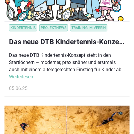
KINDERTENNIS
PROJEKTNEWS
TRAINING IM VEREIN
Das neue DTB Kindertennis-Konzept – jetzt kennenlernen!
Das neue DTB Kindertennis-Konzept steht in den
Startlöchern – moderner, praxisnäher und erstmals
auch mit einem altersgerechten Einstieg für Kinder ab
3 Jahren in der neuen Stufe Blau – der Ball- &
Weiterlesen
Bewegungswelt!
05.06.25