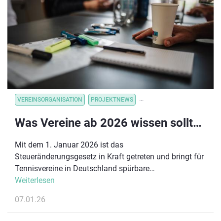
der Kassenbon wird einfach auf der Aktionsseite
hochgeladen und dem entsprechenden Verein
gutgeschrieben.
VEREINSORGANISATION
PROJEKTNEWS
VEREINSORGANISATION
V
Was Vereine ab 2026 wissen sollten: Die Vorteile des Steueränderungsgesetzes
Mit dem 1. Januar 2026 ist das
Steueränderungsgesetz in Kraft getreten und bringt für
Tennisvereine in Deutschland spürbare
Erleichterungen. Ziel der Reform ist es, Vereine
Weiterlesen
bürokratisch zu entlasten, das Ehrenamt zu stärken
07.01.26
und neue finanzielle Spielräume zu eröffnen.