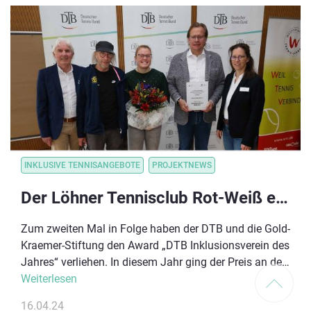
beachten sind.
INKLUSIVE TENNISANGEBOTE
PROJEKTNEWS
Der Löhner Tennisclub Rot-Weiß e.V. ist „Inklusionsverein des Jahres 2023“
Zum zweiten Mal in Folge haben der DTB und die Gold-
Kraemer-Stiftung den Award „DTB Inklusionsverein des
Jahres“ verliehen. In diesem Jahr ging der Preis an den
Löhner Tennisclub Rot-Weiß aus Westfalen. Die
Weiterlesen
Preisverleihung fand im Rahmen des WTV
16.04.24