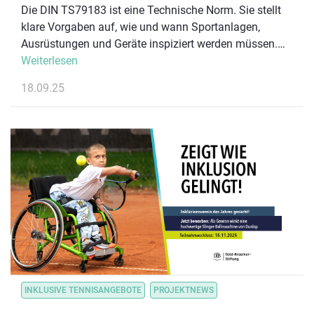
Die DIN TS79183 ist eine Technische Norm. Sie stellt
klare Vorgaben auf, wie und wann Sportanlagen,
Ausrüstungen und Geräte inspiziert werden müssen.
Sie gibt einen Leitfaden vor, wie die Prüfungen konkret
Weiterlesen
durchzuführen sind.
18.09.25
INKLUSIVE TENNISANGEBOTE
PROJEKTNEWS