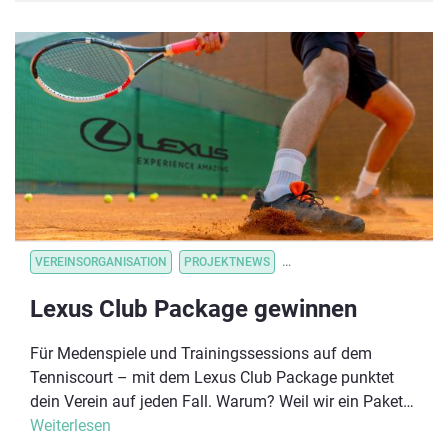
gleichzeitig an diesem Wochenende angeboten,
sodass sich Interessierte mit ganz unterschiedlichen
Behinderungen anmelden können.
VEREINSORGANISATION
PROJEKTNEWS
VEREINSORGANISATION
V
Lexus Club Package gewinnen
Für Medenspiele und Trainingssessions auf dem
Tenniscourt – mit dem Lexus Club Package punktet
dein Verein auf jeden Fall. Warum? Weil wir ein Paket
zusammengestellt haben, das vieles enthält, was in
Weiterlesen