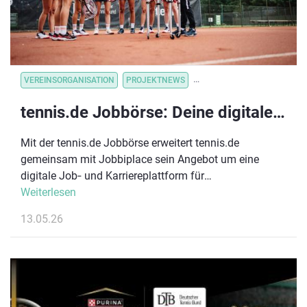
VEREINSORGANISATION
PROJEKTNEWS
VEREINSVERWALTUNG
VE
tennis.de Jobbörse: Deine digitale Karriereplattform im Tennissport
Mit der tennis.de Jobbörse erweitert tennis.de
gemeinsam mit Jobbiplace sein Angebot um eine
digitale Job‑ und Karriereplattform für
TennisDeutschland. Ziel ist es, Mitglieder, Spieler:innen,
Weiterlesen
Trainer:innen und Partner aus dem Tennisumfeld mit
13.05.26
Arbeitgebern aus der Region zu vernetzen und
berufliche Perspektiven im sportnahen Umfeld sichtbar
zu machen.