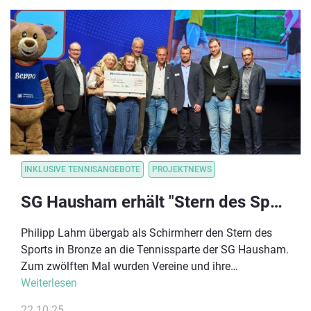
INKLUSIVE TENNISANGEBOTE
PROJEKTNEWS
SG Hausham erhält "Stern des Sports" für sein Inklusionsprojekt!
Philipp Lahm übergab als Schirmherr den Stern des
Sports in Bronze an die Tennissparte der SG Hausham.
Zum zwölften Mal wurden Vereine und ihre
Ehrenamtlichen für ihr gesellschaftliches Engagement
Weiterlesen
mit dem Stern des Sports in Bronze ausgezeichnet.
22.10.25