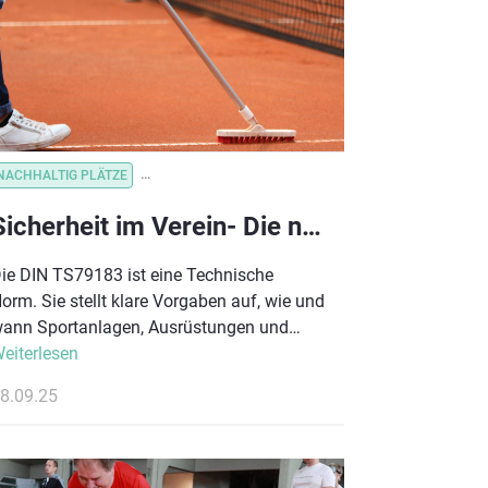
NACHHALTIG PLÄTZE
NACHHALTIGKEIT_STRATEGIE
VEREINSORGANISATION
Sicherheit im Verein- Die neue Norm DIN TS79183
ie DIN TS79183 ist eine Technische
orm. Sie stellt klare Vorgaben auf, wie und
ann Sportanlagen, Ausrüstungen und
eräte inspiziert werden müssen. Sie gibt
eiterlesen
inen Leitfaden vor, wie die Prüfungen
8.09.25
onkret durchzuführen sind.