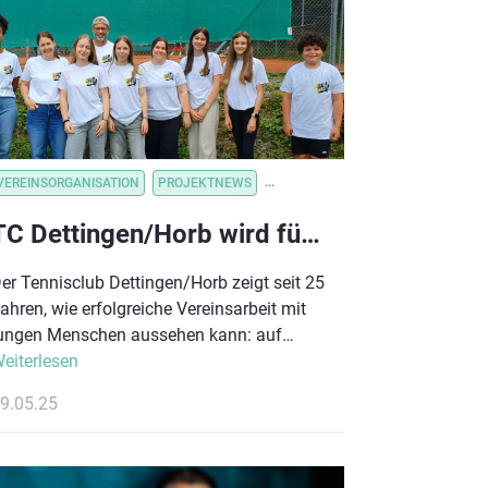
VEREINSORGANISATION
PROJEKTNEWS
VEREINSORGANISATION
VEREINS
TC Dettingen/Horb wird für 25 Jahre Kinderrechte im Verein ausgezeichnet
er Tennisclub Dettingen/Horb zeigt seit 25
ahren, wie erfolgreiche Vereinsarbeit mit
ungen Menschen aussehen kann: auf
ugenhöhe, im Dialog und mit einem klaren
eiterlesen
lick auf die Bedürfnisse der nächsten
9.05.25
eneration. Jetzt wird diese vorbildliche
rbeit belohnt – mit einer Belobigung des
eutschen Olympischen Sportbundes