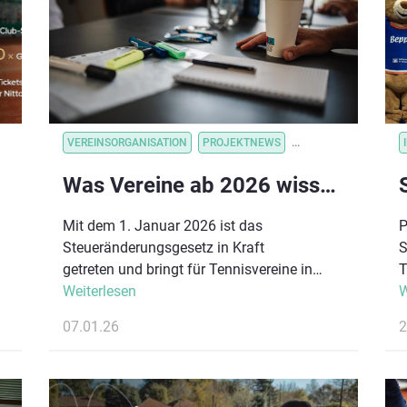
euch.
s
SORGANISATION
VEREINSORGANISATION
VEREINSVORTEILE
PROJEKTNEWS
VEREINSORGANISATION_VORTEILSKOM
VEREINSORGANISATI
Was Vereine ab 2026 wissen sollten: Die Vorteile des Steueränderungsgesetzes
Mit dem 1. Januar 2026 ist das
P
Steueränderungsgesetz in Kraft
S
getreten und bringt für Tennisvereine in
T
Deutschland spürbare Erleichterungen. Ziel
Weiterlesen
z
W
der Reform ist es, Vereine bürokratisch zu
E
07.01.26
2
entlasten, das Ehrenamt zu stärken und
E
neue finanzielle Spielräume zu eröffnen.
B