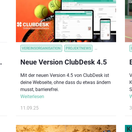
r
VEREINSORGANISATION
PROJEKTNEWS
VEREINSORGANISATI
rein des Jahres 2025
Neue Version ClubDesk 4.5
Mit der neuen Version 4.5 von ClubDesk ist
V
deine Webseite, ohne dass du etwas ändern
K
musst, barrierefrei.
S
n
Weiterlesen
W
.
11.09.25
3