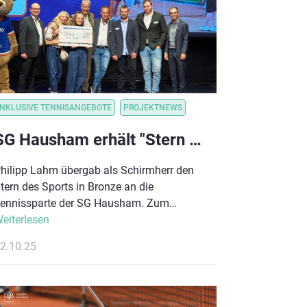
ichtbar zu machen.
MUNIKATION
ON
INKLUSIVE TENNISANGEBOTE
VEREINSORGANISATION
VEREINSORGANISATION
PROJEKTNEWS
SG Hausham erhält "Stern des Sports" für sein Inklusionsprojekt!
hilipp Lahm übergab als Schirmherr den
tern des Sports in Bronze an die
ennissparte der SG Hausham. Zum
wölften Mal wurden Vereine und ihre
eiterlesen
hrenamtlichen für ihr gesellschaftliches
2.10.25
ngagement mit dem Stern des Sports in
ronze ausgezeichnet.