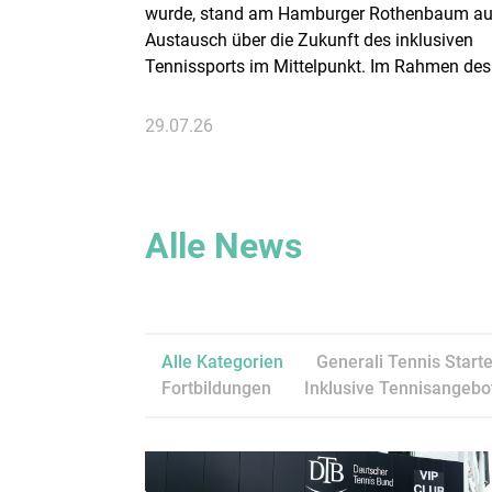
wurde, stand am Hamburger Rothenbaum au
Austausch über die Zukunft des inklusiven
Tennissports im Mittelpunkt. Im Rahmen des
größten Rollstuhl-Damentennisturniers
Deutschlands lud der Deutsche Tennis Bund
29.07.26
Vertreter:innen verschiedener Para-Tennis-
Disziplinen zu einem Runden Tisch der Inklu
ein.
Alle News
Alle Kategorien
Generali Tennis Starte
Fortbildungen
Inklusive Tennisangebo