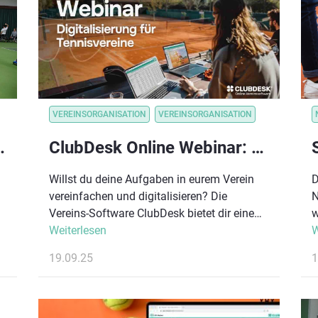
VEREINSORGANISATION
VEREINSORGANISATION
llstuhltennis-Workshop
ClubDesk Online Webinar: Deinen Verein in einem Tag digitalisieren
Willst du deine Aufgaben in eurem Verein
D
vereinfachen und digitalisieren? Die
N
Vereins-Software ClubDesk bietet dir eine
w
umfangreiche Gesamtlösung.
Weiterlesen
G
W
e
19.09.25
1
k