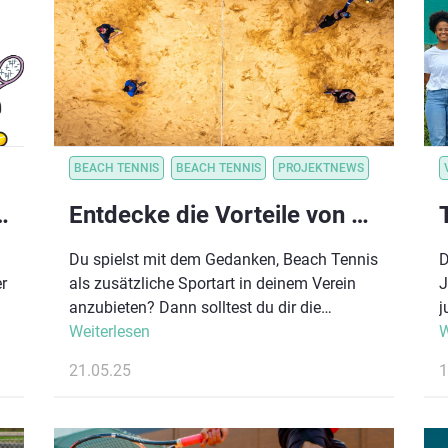
l
r
t
REIN
BEACH TENNIS
BEACH TENNIS
PROJEKTNEWS
onzept – jetzt kennenlernen!
Entdecke die Vorteile von Beach Tennis für deinen Tennisverein!
Du spielst mit dem Gedanken, Beach Tennis
D
r
als zusätzliche Sportart in deinem Verein
J
anzubieten? Dann solltest du dir die
j
Kaiserbäder Beach Tennis Tour 2025 auf
Weiterlesen
A
W
&
Usedom nicht entgehen lassen! Vom 22. bis
B
21.05.25
1
27. Juli erwarten dich spannende Matches
G
in einmaliger Sommerkulisse, aber auch die
A
perfekte Gelegenheit, Beach Tennis hautnah
D