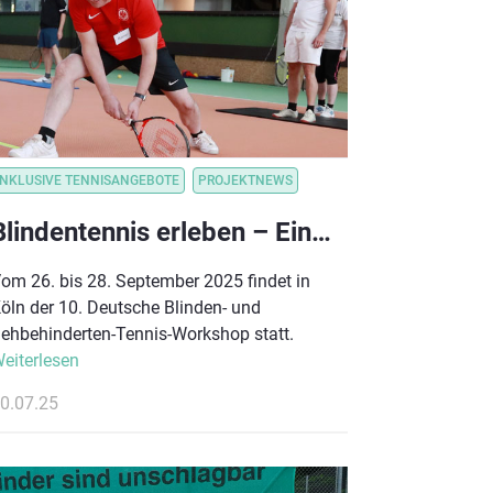
ON
INKLUSIVE TENNISANGEBOTE
VEREINSVORTEILE
VEREINSORGANISATION_VORTEILSKOMMUNIKATION
PROJEKTNEWS
Blindentennis erleben – Einladung zum 10. Deutschen Workshop in Köln
om 26. bis 28. September 2025 findet in
öln der 10. Deutsche Blinden- und
ehbehinderten-Tennis-Workshop statt.
eiterlesen
0.07.25