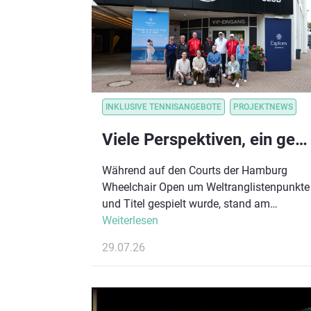
INKLUSIVE TENNISANGEBOTE
PROJEKTNEWS
Viele Perspektiven, ein gemeinsames Ziel: Para-Tennis-Disziplinen im Austausch
Während auf den Courts der Hamburg
Wheelchair Open um Weltranglistenpunkte
und Titel gespielt wurde, stand am
Hamburger Rothenbaum auch der
Weiterlesen
Austausch über die Zukunft des inklusiven
29.07.26
Tennissports im Mittelpunkt. Im Rahmen
des größten Rollstuhl-Damentennisturniers
Deutschlands lud der Deutsche Tennis
Bund (DTB) Vertreter:innen verschiedener