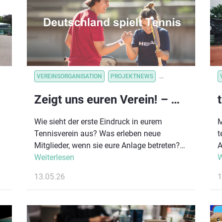
VEREINSORGANISATION
PROJEKTNEWS
VEREINSORGANISATI
Zeigt uns euren Verein! – Mitmachaktion zu „Deutschland spielt Tennis“ gestartet #DEUTSCHLANDSPIELTTENNIS
Wie sieht der erste Eindruck in eurem
M
Tennisverein aus? Was erleben neue
t
Mitglieder, wenn sie eure Anlage betreten?
A
Genau das möchten wir sehen! Im Rahmen
Weiterlesen
K
W
von „Deutschland spielt Tennis“ startet ab
Z
13.05.26
1
sofort unsere neue Mitmachaktion für
T
Tennisvereine in ganz Deutschland.
T
Gesucht werden kurze, authentische
R
Einblicke in euer Vereinsleben – direkt von
P