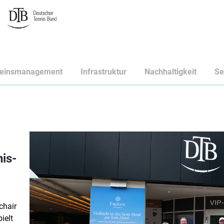
reinsmanagement
Infrastruktur
Nachhaltigkeit
Se
is-
chair
ielt