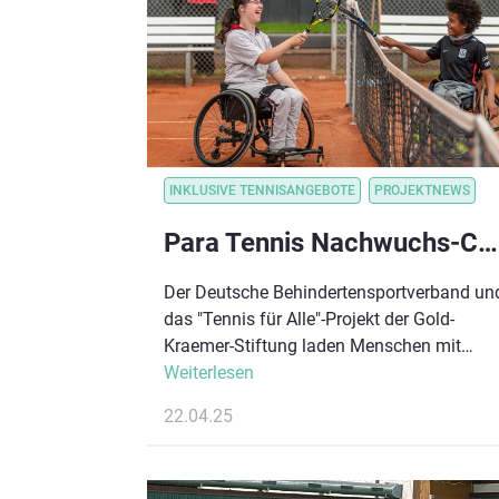
INKLUSIVE TENNISANGEBOTE
PROJEKTNEWS
Para Tennis Nachwuchs-Camp: 23.-24.08.2025 in Köln
Der Deutsche Behindertensportverband un
das "Tennis für Alle"-Projekt der Gold-
Kraemer-Stiftung laden Menschen mit
Behinderung zwischen 7 und 27 Jahren zu
Weiterlesen
einem Trainingswochenende ein. Das
22.04.25
Besondere und ein Novum für Deutschland
Alle fünf existierenden Para Tennis-
Disziplinen werden gleichzeitig an diesem