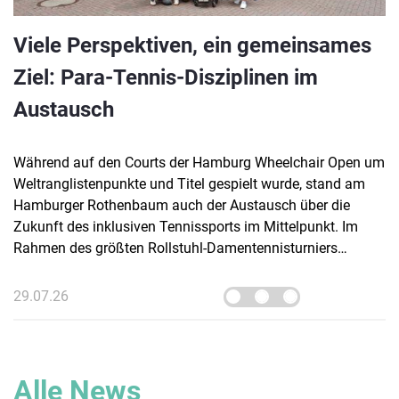
Viele Perspektiven, ein gemeinsames
Ziel: Para-Tennis-Disziplinen im
Austausch
Während auf den Courts der Hamburg Wheelchair Open um
Weltranglistenpunkte und Titel gespielt wurde, stand am
Hamburger Rothenbaum auch der Austausch über die
Zukunft des inklusiven Tennissports im Mittelpunkt. Im
Rahmen des größten Rollstuhl-Damentennisturniers
Deutschlands lud der Deutsche Tennis Bund (DTB)
Vertreter:innen verschiedener Para-Tennis-Disziplinen zu
29.07.26
einem Runden Tisch der Inklusion ein.
Alle News