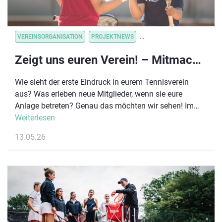
VEREINSORGANISATION
PROJEKTNEWS
VEREINSORGANISATION
V
Zeigt uns euren Verein! – Mitmachaktion zu „Deutschland spielt Tennis“ gestartet #DEUTSCHLANDSPIELTTENNIS
Wie sieht der erste Eindruck in eurem Tennisverein
aus? Was erleben neue Mitglieder, wenn sie eure
Anlage betreten? Genau das möchten wir sehen! Im
Rahmen von „Deutschland spielt Tennis“ startet ab
Weiterlesen
sofort unsere neue Mitmachaktion für Tennisvereine in
13.05.26
ganz Deutschland. Gesucht werden kurze,
authentische Einblicke in euer Vereinsleben – direkt
von euch.