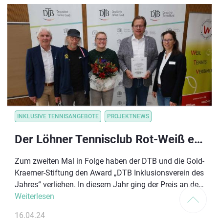
beachten sind.
INKLUSIVE TENNISANGEBOTE
PROJEKTNEWS
Der Löhner Tennisclub Rot-Weiß e.V. ist „Inklusionsverein des Jahres 2023“
Zum zweiten Mal in Folge haben der DTB und die Gold-
Kraemer-Stiftung den Award „DTB Inklusionsverein des
Jahres“ verliehen. In diesem Jahr ging der Preis an den
Löhner Tennisclub Rot-Weiß aus Westfalen. Die
Weiterlesen
Preisverleihung fand im Rahmen des WTV
16.04.24