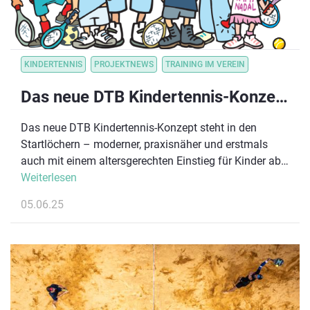
KINDERTENNIS
PROJEKTNEWS
TRAINING IM VEREIN
Das neue DTB Kindertennis-Konzept – jetzt kennenlernen!
Das neue DTB Kindertennis-Konzept steht in den
Startlöchern – moderner, praxisnäher und erstmals
auch mit einem altersgerechten Einstieg für Kinder ab
3 Jahren in der neuen Stufe Blau – der Ball- &
Weiterlesen
Bewegungswelt!
05.06.25