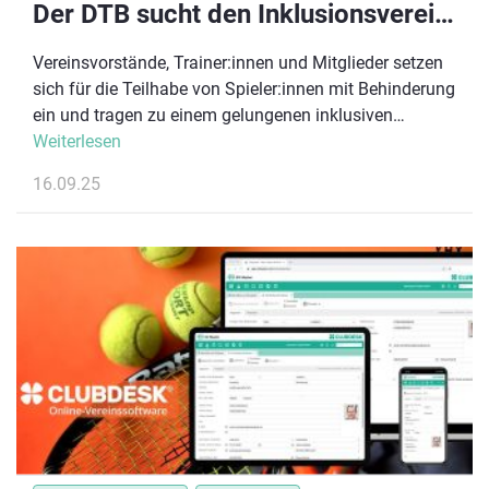
Der DTB sucht den Inklusionsverein des Jahres 2025
Vereinsvorstände, Trainer:innen und Mitglieder setzen
sich für die Teilhabe von Spieler:innen mit Behinderung
ein und tragen zu einem gelungenen inklusiven
Vereinsleben bei. Mit der Auszeichnung
Weiterlesen
“Inklusionsverein des Jahres” würdigt der DTB zum
16.09.25
dritten Mal das große Engagement in den Vereinen.