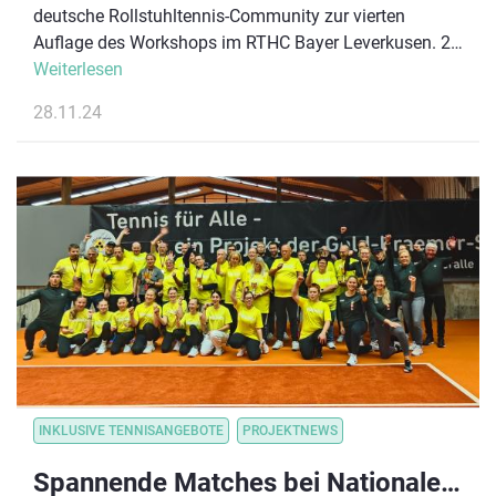
deutsche Rollstuhltennis-Community zur vierten
Auflage des Workshops im RTHC Bayer Leverkusen. 25
Spieler:innen, drei Athlet:innen der
Weiterlesen
Nationalmannschaft, zwei Bundestrainer und 8 weitere
28.11.24
Coaches kamen zusammen, um alle Aspekte des
modernen Rollstuhltennis zu trainieren.
INKLUSIVE TENNISANGEBOTE
PROJEKTNEWS
Spannende Matches bei Nationalen Blinden- und Sehbehindertentennis Meisterschaften