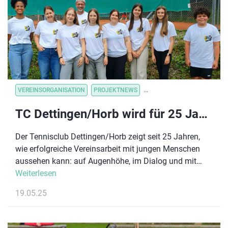
Spirit begeistern und sammle vor Ort praktische
Impulse, wie du die Trendsportart in deinen
Vereinsalltag integrieren kannst.
VEREINSORGANISATION
PROJEKTNEWS
VEREINSORGANISATION
V
TC Dettingen/Horb wird für 25 Jahre Kinderrechte im Verein ausgezeichnet
Der Tennisclub Dettingen/Horb zeigt seit 25 Jahren,
wie erfolgreiche Vereinsarbeit mit jungen Menschen
aussehen kann: auf Augenhöhe, im Dialog und mit
einem klaren Blick auf die Bedürfnisse der nächsten
Weiterlesen
Generation. Jetzt wird diese vorbildliche Arbeit belohnt
19.05.25
– mit einer Belobigung des Deutschen Olympischen
Sportbundes (DOSB), verliehen im Rahmen des 11.
Biebricher Schlossgesprächs am 22. Mai 2025 in