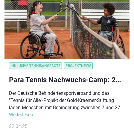
Wiesbaden.
INKLUSIVE TENNISANGEBOTE
PROJEKTNEWS
Para Tennis Nachwuchs-Camp: 23.-24.08.2025 in Köln
Der Deutsche Behindertensportverband und das
"Tennis für Alle"-Projekt der Gold-Kraemer-Stiftung
laden Menschen mit Behinderung zwischen 7 und 27
Jahren zu einem Trainingswochenende ein. Das
Weiterlesen
Besondere und ein Novum für Deutschland: Alle fünf
22.04.25
existierenden Para Tennis-Disziplinen werden