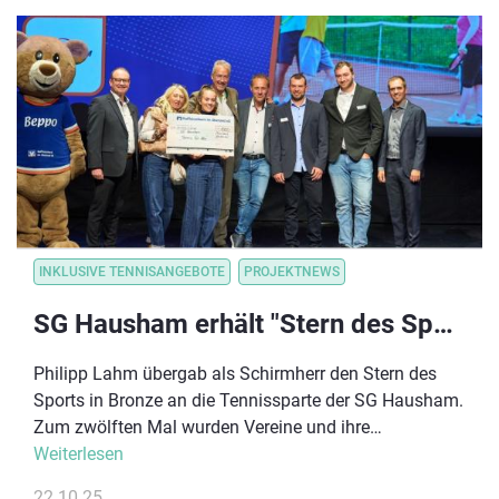
INKLUSIVE TENNISANGEBOTE
PROJEKTNEWS
SG Hausham erhält "Stern des Sports" für sein Inklusionsprojekt!
Philipp Lahm übergab als Schirmherr den Stern des
Sports in Bronze an die Tennissparte der SG Hausham.
Zum zwölften Mal wurden Vereine und ihre
Ehrenamtlichen für ihr gesellschaftliches Engagement
Weiterlesen
mit dem Stern des Sports in Bronze ausgezeichnet.
22.10.25