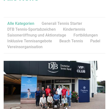
Alle Kategorien
Generali Tennis Starter
DTB Tennis-Sportabzeichen
Kindertennis
Saisoneröffnung und Aktionstage
Fortbildungen
Inklusive Tennisangebote
Beach Tennis
Padel
Vereinsorganisation