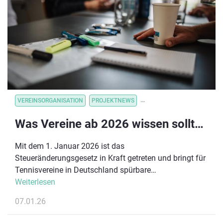
der Kassenbon wird einfach auf der Aktionsseite
hochgeladen und dem entsprechenden Verein
gutgeschrieben.
VEREINSORGANISATION
PROJEKTNEWS
VEREINSORGANISATION
V
Was Vereine ab 2026 wissen sollten: Die Vorteile des Steueränderungsgesetzes
Mit dem 1. Januar 2026 ist das
Steueränderungsgesetz in Kraft getreten und bringt für
Tennisvereine in Deutschland spürbare
Erleichterungen. Ziel der Reform ist es, Vereine
Weiterlesen
bürokratisch zu entlasten, das Ehrenamt zu stärken
07.01.26
und neue finanzielle Spielräume zu eröffnen.