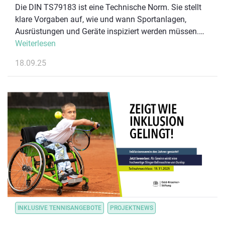
Die DIN TS79183 ist eine Technische Norm. Sie stellt
klare Vorgaben auf, wie und wann Sportanlagen,
Ausrüstungen und Geräte inspiziert werden müssen.
Sie gibt einen Leitfaden vor, wie die Prüfungen konkret
Weiterlesen
durchzuführen sind.
18.09.25
INKLUSIVE TENNISANGEBOTE
PROJEKTNEWS