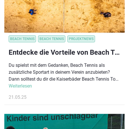
BEACH TENNIS
BEACH TENNIS
PROJEKTNEWS
Entdecke die Vorteile von Beach Tennis für deinen Tennisverein!
Du spielst mit dem Gedanken, Beach Tennis als
zusätzliche Sportart in deinem Verein anzubieten?
Dann solltest du dir die Kaiserbäder Beach Tennis Tour
2025 auf Usedom nicht entgehen lassen! Vom 22. bis
Weiterlesen
27. Juli erwarten dich spannende Matches in
21.05.25
einmaliger Sommerkulisse, aber auch die perfekte
Gelegenheit, Beach Tennis hautnah zu erleben, selbst
auszuprobieren und dich mit Spieler:innen sowie
Turnierausrichter:innen auszutauschen. Egal ob kleiner
Verein oder großer Club – lass dich vom Beach Tennis-