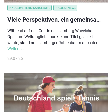
INKLUSIVE TENNISANGEBOTE
PROJEKTNEWS
Viele Perspektiven, ein gemeinsames Ziel: Para-Tennis-Disziplinen im Austausch
Während auf den Courts der Hamburg Wheelchair
Open um Weltranglistenpunkte und Titel gespielt
wurde, stand am Hamburger Rothenbaum auch der
Austausch über die Zukunft des inklusiven
Weiterlesen
Tennissports im Mittelpunkt. Im Rahmen des größten
29.07.26
Rollstuhl-Damentennisturniers Deutschlands lud der
Deutsche Tennis Bund (DTB) Vertreter:innen
verschiedener Para-Tennis-Disziplinen zu einem
Runden Tisch der Inklusion ein.