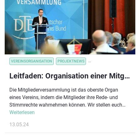
VEREINSORGANISATION
PROJEKTNEWS
VEREINSORGANISATION
V
Leitfaden: Organisation einer Mitgliederversammlung
Die Mitgliederversammlung ist das oberste Organ
eines Vereins, indem die Mitglieder ihre Rede- und
Stimmrechte wahrnehmen können. Wir stellen euch
zwei Versammlungsarten vor, geben Hinweise zu den
Weiterlesen
Aufgaben, die eine Mitgliederversammlung innehat
13.05.24
und erläutern die wichtigsten Formalien, die bei der
Vorbereitung und ordnungsgemäßen Durchführung zu