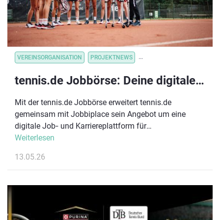
VEREINSORGANISATION
PROJEKTNEWS
VEREINSVERWALTUNG
VE
tennis.de Jobbörse: Deine digitale Karriereplattform im Tennissport
Mit der tennis.de Jobbörse erweitert tennis.de
gemeinsam mit Jobbiplace sein Angebot um eine
digitale Job‑ und Karriereplattform für
TennisDeutschland. Ziel ist es, Mitglieder, Spieler:innen,
Weiterlesen
Trainer:innen und Partner aus dem Tennisumfeld mit
13.05.26
Arbeitgebern aus der Region zu vernetzen und
berufliche Perspektiven im sportnahen Umfeld sichtbar
zu machen.