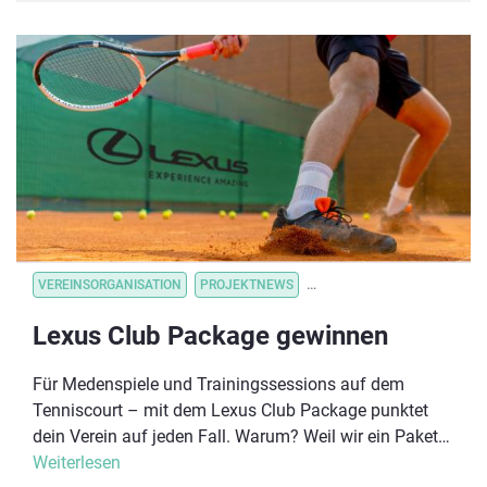
gleichzeitig an diesem Wochenende angeboten,
sodass sich Interessierte mit ganz unterschiedlichen
Behinderungen anmelden können.
VEREINSORGANISATION
PROJEKTNEWS
VEREINSORGANISATION
V
Lexus Club Package gewinnen
Für Medenspiele und Trainingssessions auf dem
Tenniscourt – mit dem Lexus Club Package punktet
dein Verein auf jeden Fall. Warum? Weil wir ein Paket
zusammengestellt haben, das vieles enthält, was in
Weiterlesen