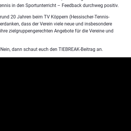
Tennis in den Sportunterricht – Feedback durchweg positiv.
eit rund 20 Jahren beim TV Köppern (Hessischer-Tennis-
verdanken, dass der Verein viele neue und insbesondere
 ihre zielgruppengerechten Angebote für die Vereine und
 Nein, dann schaut euch den TIEBREAK-Beitrag an.