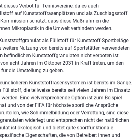
t dieses Verbot für Tennisvereine, da es auch
Füllstoff auf Kunststoffrasenplätzen und als Zuschlagsstoff
U-Kommission schätzt, dass diese Maßnahmen die
onnen Mikroplastik in die Umwelt verhindern werden.
Kunststoffgranulat als Füllstoff für Kunststoff-Sportbeläge
die weitere Nutzung von bereits auf Sportstätten verwendeten
en befindlichen Kunststoffgranulaten nicht verboten ist.
 von acht Jahren im Oktober 2031 in Kraft treten, um den
t für die Umstellung zu geben.
eundlicheren Kunststoffrasensystemen ist bereits im Gange.
 Füllstoff, die teilweise bereits seit vielen Jahren im Einsatz
t werden. Eine vielversprechende Option ist zum Beispiel
 hat und von der FIFA für höchste sportliche Ansprüche
orurteilen, wie Schimmelbildung oder Verrottung, sind diese
kgranulaten widerlegt und entsprechen nicht der natürlichen
ulat ist ökologisch und bietet gute sportfunktionale
spezifische Eigenschaften, die von Betreiber: innen und