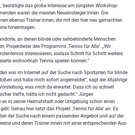
t, bestätigte das große Interesse am jüngsten Workshop-
enden waren die meisten Neueinsteiger:innen. Die
nnen ebenso Trainer:innen, die mit den hier neu gemachten
ine hineintragen.
tandorte, an denen blinde oder sehbehinderte Menschen
n, Projektleiter des Programms ‚Tennis für Alle‘. „Wir
ndentennis interessieren, sodass Schritt für Schritt weitere
ssierte wohnortnah Tennis spielen können.“
n war im Internet auf der Suche nach Sportarten für blinde
toßen und habe mich sofort angemeldet“, sagt der 46jährige
i Vorstellung, was mich da erwartet. Dass ich so schnell
cher treffe, hätte ich nicht gedacht.“ Jürgen
ob es in seiner Heimatstadt oder Umgebung schon einen
bt. Genau hier setzt das Projekt ‚Tennis für Alle‘ an: Es
nen bei der Suche nach einem passenden Angebot und auf der
ereine und deren Trainer:innen mit einer entsprechenden Aus-