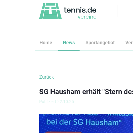
Home
News
Sportangebot
Ve
Zurück
SG Hausham erhält "Stern des
Publiziert 22.10.25